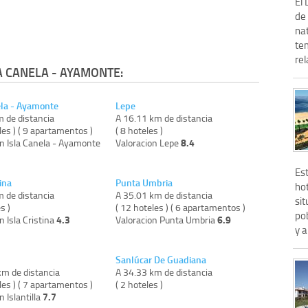
El
de 
nat
te
rel
A CANELA - AYAMONTE:
ela - Ayamonte
Lepe
m de distancia
A 16.11 km de distancia
les ) ( 9 apartamentos )
( 8 hoteles )
8.4
on Isla Canela - Ayamonte
Valoracion Lepe
Es
tina
Punta Umbria
ho
m de distancia
A 35.01 km de distancia
sit
s )
( 12 hoteles ) ( 6 apartamentos )
po
4.3
6.9
n Isla Cristina
Valoracion Punta Umbria
y a
Sanlúcar De Guadiana
km de distancia
A 34.33 km de distancia
les ) ( 7 apartamentos )
( 2 hoteles )
7.7
n Islantilla