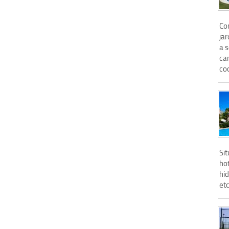
Co
jar
a 
ca
coc
Si
hot
hi
etc