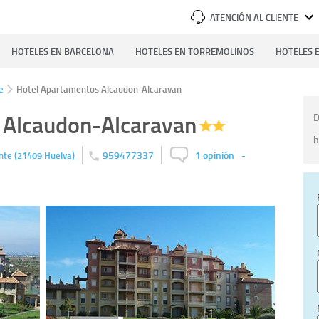
ATENCIÓN AL CLIENTE
HOTELES EN BARCELONA
HOTELES EN TORREMOLINOS
HOTELES E
e
Hotel Apartamentos Alcaudon-Alcaravan
 Alcaudon-Alcaravan
D
h
(
)
959477337
1 opinión
-
onte
21409
Huelva