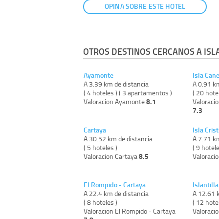
OPINA SOBRE ESTE HOTEL
OTROS DESTINOS CERCANOS A ISL
Ayamonte
Isla Can
A 3.39 km de distancia
A 0.91 k
( 4 hoteles ) ( 3 apartamentos )
( 20 hote
8.1
Valoracion Ayamonte
Valoraci
7.3
Cartaya
Isla Cris
A 30.52 km de distancia
A 7.71 k
( 5 hoteles )
( 9 hotele
8.5
Valoracion Cartaya
Valoracio
El Rompido - Cartaya
Islantilla
A 22.4 km de distancia
A 12.61 
( 8 hoteles )
( 12 hote
Valoracion El Rompido - Cartaya
Valoracio