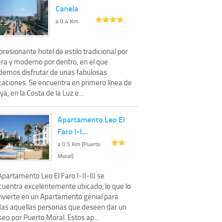
Canela
a 0.4 Km
resionante hotel de estilo tradicional por
era y moderno por dentro, en el que
demos disfrutar de unas fabulosas
caciones. Se encuentra en primero línea de
ya, en la Costa de la Luz e...
Apartamento Leo El
Faro I-I…
a 0.5 Km (Puerto
Moral)
Apartamento Leo El Faro I-II-III se
cuentra excelentemente ubicado, lo que lo
nvierte en un Apartamento genial para
das aquellas personas que deseen dar un
eo por Puerto Moral. Estos ap...