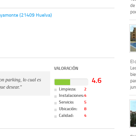
de 
po
 Ayamonte (21409 Huelva)
El
Le
VALORACIÓN
bie
4.6
on parking, lo cual es
par
jun
ue desear."
Limpieza:
2
Instalaciones:
4
Servicio:
5
Ubicación:
8
Calidad:
4