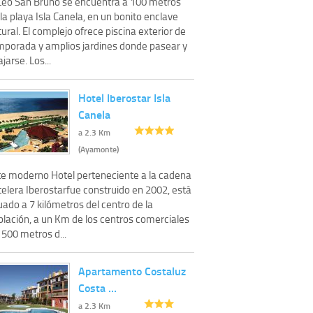
 Leo San Bruno se encuentra a 100 metros
la playa Isla Canela, en un bonito enclave
ural. El complejo ofrece piscina exterior de
mporada y amplios jardines donde pasear y
ajarse. Los...
Hotel Iberostar Isla
Canela
a 2.3 Km
(Ayamonte)
te moderno Hotel perteneciente a la cadena
telera Iberostarfue construido en 2002, está
uado a 7 kilómetros del centro de la
blación, a un Km de los centros comerciales
 500 metros d...
Apartamento Costaluz
Costa …
a 2.3 Km