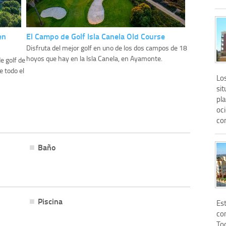
en
El Campo de Golf Isla Canela Old Course
Disfruta del mejor golf en uno de los dos campos de 18
hoyos que hay en la Isla Canela, en Ayamonte.
 golf de
 todo el
Lo
si
pla
oci
co
Baño
Piscina
Es
co
To