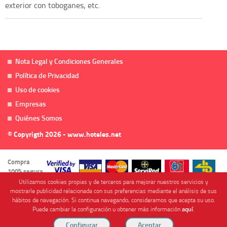
exterior con toboganes, etc.
Nota Legal y Condiciones Generales
Política de Privacidad
Uso de cookies
Empresas
Quiénes Somos
© Copyrigth 2026 - www.hoteles.net
Compra
100% segura
Utilizamos cookies propias y de terceros para mejorar nuestros servicios y
mostrarle publicidad relacionada con sus preferencias mediante el análisis de sus
hábitos de navegación. Si continua navegando, consideramos que acepta su uso.
Puede cambiar la configuración u obtener más información
aquí
.
Cofinanciado por