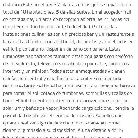
distancia.Este hotel tiene 2 plantas en las que se reparten un
total de 18 habitaciones, 5 de ellas suites. En el acogedor hall
de entrada hay un area de recepcion abierta las 24 horas del
dia (check-in tambien durante todo el dia). Parte de las
instalaciones culinarias son un precioso bar y un restaurante a
la carta.Las habitaciones del hotel, decoradas y amuebladas en
estilo tipico canario, disponen de baño con bañera. Estas
luminosas habitaciones tambien estan equipadas con telefono
de linea directa, television via satelite o por cable, conexion a
Internet y un minibar. Todas estan enmoquetadas y tienen
calefaccion central y caja fuerte de alquiler.En el cuidado
recinto exterior del hotel hay una piscina, asi como una terraza
para tomar el sol, dotada de tumbonas, sombrillas y toallas de
baño. El hotel cuenta tambien con un jacuzzi, una sauna, un
solarium y baños de vapor. Abonando cargo adicional, tendra la
posibilidad de utilizar el servicio de masajes. Aquellos que
quieran realizar algo de deporte o mantenerse en forma,
tienen el gimnasio a su disposicion. A una distancia de 15
kilometros hay un campo de golf.Todas las mañanas se le