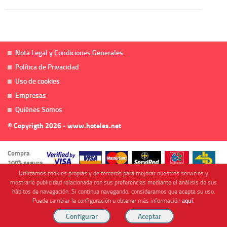
Nota Legal y Condiciones Generales
Política de Privacidad
Uso de cookies
Empresas
Quiénes Somos
© Copyrigth 2026 - www.hoteles.net
Compra
100% segura
Utilizamos cookies propias y de terceros para mejorar nuestros servicios y
mostrarle publicidad relacionada con sus preferencias mediante el análisis de sus
hábitos de navegación. Si continua navegando, consideramos que acepta su uso.
Puede cambiar la configuración u obtener más información
aquí
.
Cofinanciado por