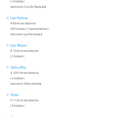
( 4 hoteles )
Valoracion Cruz De Tejeda
6.6
Las Palmas
A 8.9 km de distancia
( 82 hoteles ) ( 7 apartamentos )
Valoracion Las Palmas
6.4
San Mateo
A 13.54 km de distancia
( 2 hoteles )
Tafira Alta
A 10.97 km de distancia
( 4 hoteles )
Valoracion Tafira Alta
9.0
Telde
A 17.24 km de distancia
( 3 hoteles )