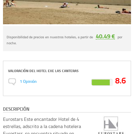
40.49 €
Disponibilidad de precios en nuestros hoteles, a partir de
por
noche.
VALORACIÓN DEL
HOTEL EXE LAS CANTERAS
8.6
1
Opinión
DESCRIPCIÓN
Eurostars
Este encantador Hotel de 4
estrellas, adscrito a la cadena hotelera
Eurostars, se encuentra situado en