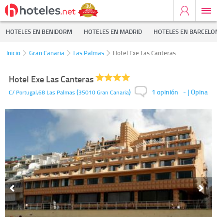
HOTELES EN BENIDORM
HOTELES EN MADRID
HOTELES EN BARCELO
Inicio
Gran Canaria
Las Palmas
Hotel Exe Las Canteras
Hotel Exe Las Canteras
1 opinión
(
)
-
| Opina
C/ Portugal,68
Las Palmas
35010
Gran Canaria