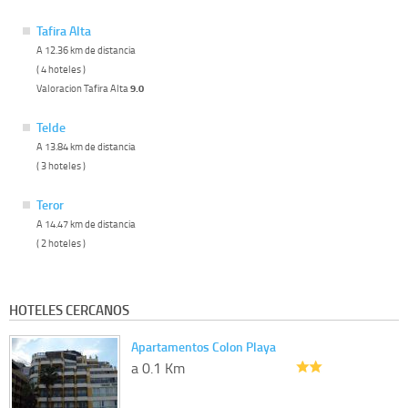
Tafira Alta
A 12.36 km de distancia
( 4 hoteles )
Valoracion Tafira Alta
9.0
Telde
A 13.84 km de distancia
( 3 hoteles )
Teror
A 14.47 km de distancia
( 2 hoteles )
HOTELES CERCANOS
Apartamentos Colon Playa
a 0.1 Km