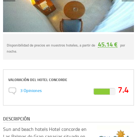
45.14 €
Disponibilidad de precios en nuestros hoteles, a partir de
por
noche.
VALORACIÓN DEL
HOTEL CONCORDE
7.4
3
Opiniones
DESCRIPCIÓN
Sun and beach hotels
Hotel concorde en
Las Palmas de Gran canarias situado en