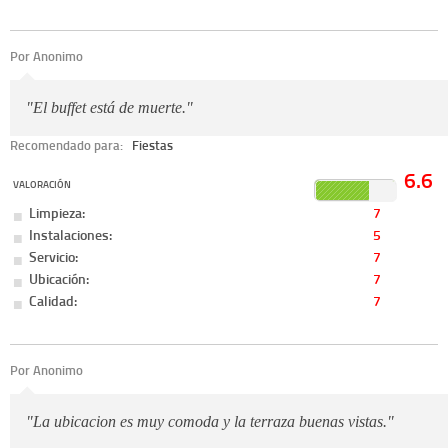
Por Anonimo
"El buffet está de muerte."
Recomendado para:
Fiestas
6.6
VALORACIÓN
Limpieza:
7
Instalaciones:
5
Servicio:
7
Ubicación:
7
Calidad:
7
Por Anonimo
"La ubicacion es muy comoda y la terraza buenas vistas."