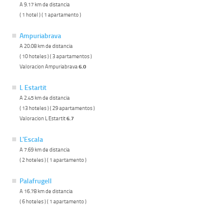
A 9.17 km de distancia
( 1 hotel ) ( 1 apartamento )
Ampuriabrava
A 20.08 km de distancia
( 10 hoteles ) ( 3 apartamentos )
Valoracion Ampuriabrava
6.0
L Estartit
A 2.45 km de distancia
( 13 hoteles ) ( 29 apartamentos )
Valoracion L Estartit
6.7
L'Escala
A 7.69 km de distancia
( 2 hoteles ) ( 1 apartamento )
Palafrugell
A 16.78 km de distancia
( 6 hoteles ) ( 1 apartamento )