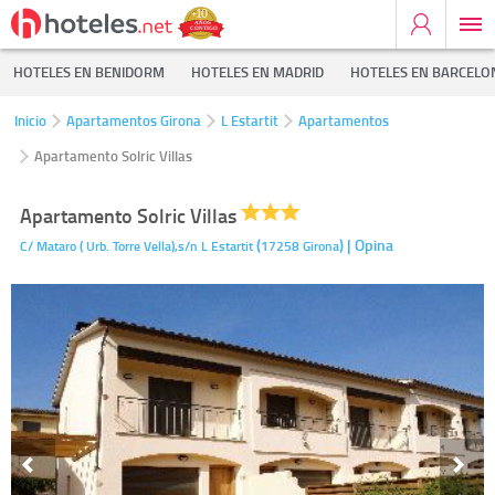
HOTELES EN BENIDORM
HOTELES EN MADRID
HOTELES EN BARCELO
Inicio
Apartamentos Girona
L Estartit
Apartamentos
Apartamento Solric Villas
Apartamento Solric Villas
(
)
| Opina
C/ Mataro ( Urb. Torre Vella),s/n
L Estartit
17258
Girona