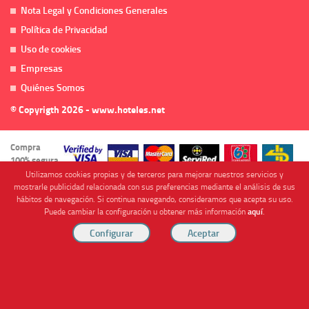
Nota Legal y Condiciones Generales
Política de Privacidad
Uso de cookies
Empresas
Quiénes Somos
© Copyrigth 2026 - www.hoteles.net
Compra
100% segura
Utilizamos cookies propias y de terceros para mejorar nuestros servicios y
mostrarle publicidad relacionada con sus preferencias mediante el análisis de sus
hábitos de navegación. Si continua navegando, consideramos que acepta su uso.
Puede cambiar la configuración u obtener más información
aquí
.
Cofinanciado por
Viajes Anticiclón, S.L. Agencia de Viajes Online - C.I. MU-107-2-25. C/ Mayor nº46 Bajo,
CP: 30893, Almendricos (Murcia, Spain).
RESERVAR HABITACIÓN