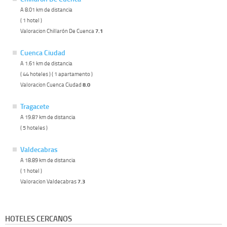
A 8.01 km de distancia
( 1 hotel )
Valoracion Chillarón De Cuenca
7.1
Cuenca Ciudad
A 1.61 km de distancia
( 44 hoteles ) ( 1 apartamento )
Valoracion Cuenca Ciudad
8.0
Tragacete
A 19.87 km de distancia
( 5 hoteles )
Valdecabras
A 18.89 km de distancia
( 1 hotel )
Valoracion Valdecabras
7.3
HOTELES CERCANOS