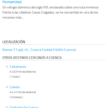
Humanidad
Un refugio dominico del siglo XVI, enclavado sobre una roca inmensa
frente a las célebres Casas Colgadas, se ha convertido en uno de los
rincones más ...
LOCALIZACIÓN
Ramon Y Cajal, 45 , Cuenca Ciudad (16004 Cuenca)
OTROS DESTINOS CERCANOS A CUENCA:
Cañamares
A 43.37 km de distancia
( 1 hotel )
Cañete
A 41.47 km de distancia
( 2 hoteles )
Chillarón De Cuenca