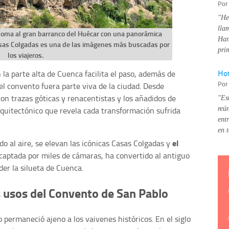
Po
"He
lla
soma al gran barranco del Huécar con una panorámica
Han
 Casas Colgadas es una de las imágenes más buscadas por
pri
los viajeros.
Hot
la parte alta de Cuenca facilita el paso, además de
Po
el convento fuera parte viva de la ciudad. Desde
con trazas góticas y renacentistas y los añadidos de
"Es
reú
quitectónico que revela cada transformación sufrida
ent
en 
el
do al aire, se elevan las icónicas Casas Colgadas y
 captada por miles de cámaras, ha convertido al antiguo
er la silueta de Cuenca.
 usos del Convento de San Pablo
 permaneció ajeno a los vaivenes históricos. En el siglo