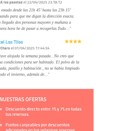
Información complementaria:
Puede consultar
r
A los pasotas
el 22/04/2025 23:18:12
la información adicional y detallada sobre cómo
 estado desde las 21h 45’ hasta las 23h 15’
tratamos sus datos en la
política de privacidad
mando para que me digan la dirección exacta.
 llegado dos personas mayores y mañana a
mera hora he de pasar a recogerlas.Todo…"
el Los Tilos
r
Charo
el 01/04/2025 17:44:54
tuve alojada la semana pasada...No creo que
na condiciones para ser habitado. El polvo de la
rada, pasillo y habitación , no se había limpiado
todo el invierno, además de…"
NUESTRAS OFERTAS
Descuento directo entre
1%
y
7%
en todas
tus reservas.
Puntos canjeables por descuentos
adicionales en tus próximas reservas.