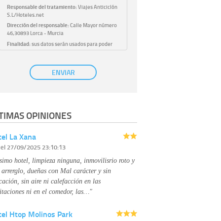
Responsable del tratamiento:
Viajes Anticiclón
S.L/Hoteles.net
Dirección del responsable:
Calle Mayor número
46,30893 Lorca - Murcia
Finalidad:
sus datos serán usados para poder
atender sus solicitudes y prestarle nuestros
servicios.
Publicidad:
solo le enviaremos publicidad con su
ENVIAR
autorización previa, que podrá facilitarnos
mediante la casilla correspondiente
establecida al efecto.
Base Jurídica:
únicamente trataremos sus datos
TIMAS OPINIONES
con su consentimiento previo, que podrá
facilitarnos mediante la casilla correspondiente
establecida al efecto.
el La Xana
Destinatarios:
con carácter general, sólo el
r
el 27/09/2025 23:10:13
personal de nuestra entidad que esté
debidamente autorizado podrá tener
simo hotel, limpieza ninguna, inmovilisrio roto y
conocimiento de la información que le pedimos.
No se comunicarán datos a terceros.
 arrerglo, dueñas con Mal carácter y sin
Derechos:
tiene derecho a saber qué
cación, sin aire ni calefacción en las
información tenemos sobre usted, corregirla y
itaciones ni en el comedor, las…"
eliminarla, tal y como se explica en la
información adicional disponible en nuestra
tel Htop Molinos Park
página web.