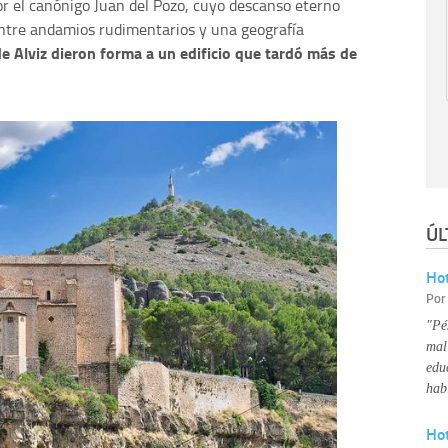
r el canónigo Juan del Pozo, cuyo descanso eterno
 Entre andamios rudimentarios y una geografía
 Alviz dieron forma a un edificio que tardó más de
ÚL
Hot
Po
"Pé
mal
edu
hab
Ho