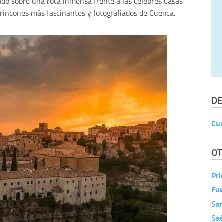
vado sobre una roca inmensa frente a las célebres Casas
 rincones más fascinantes y fotografiados de Cuenca.
DE
Cu
OT
Pri
Fu
Sa
Saé