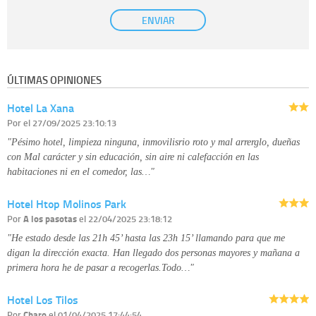
Base Jurídica:
únicamente trataremos sus datos con su consentimiento
ENVIAR
previo, que podrá facilitarnos mediante la casilla correspondiente
establecida al efecto.
Destinatarios:
con carácter general, sólo el personal de nuestra entidad
que esté debidamente autorizado podrá tener conocimiento de la
información que le pedimos. No se comunicarán datos a terceros.
ÚLTIMAS OPINIONES
Derechos:
tiene derecho a saber qué información tenemos sobre usted,
corregirla y eliminarla, tal y como se explica en la información adicional
Hotel La Xana
disponible en nuestra página web.
Información complementaria:
Puede consultar la información adicional y
Por
el 27/09/2025 23:10:13
detallada sobre cómo tratamos sus datos en la
política de privacidad
"Pésimo hotel, limpieza ninguna, inmovilisrio roto y mal arrerglo, dueñas
con Mal carácter y sin educación, sin aire ni calefacción en las
habitaciones ni en el comedor, las…"
Hotel Htop Molinos Park
Por
A los pasotas
el 22/04/2025 23:18:12
"He estado desde las 21h 45’ hasta las 23h 15’ llamando para que me
digan la dirección exacta. Han llegado dos personas mayores y mañana a
primera hora he de pasar a recogerlas.Todo…"
Hotel Los Tilos
Por
Charo
el 01/04/2025 17:44:54