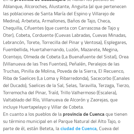
Ablanque, Alcoroches, Alustante, Anguita (al que pertenecen
las poblaciones de Santa María del Espino y Villarejo de
Medina), Arbeteta, Armallones, Baños de Tajo, Checa,
Chequilla, Cifuentes (que cuenta con Carrascosa de Tajo y
Oter), Cobeta, Corduente (Cuevas Labradas, Cuevas Minadas,
Lebrancón, Torete, Torrecilla del Pinar y Ventosa), Esplegares,
Fuembellida, Huertahernando, Luzón, Mazarete, Megina,
Ocentejo, Olmeda de Cobeta (La Buenafuente del Sistal), Orea
(Villanueva de las Tres Fuentes), Peñalén, Peralejos de las
Truchas, Pinilla de Molina, Poveda de la Sierra, El Recuenco,
Riba de Saelices (La Loma y Ribarredonda), Sacecorbo (Canales
del Ducado), Saelices de la Sal, Selas, Taravilla, Terzaga, Tierzo,
Torremocha del Pinar, Traíd, Trillo Valhermoso (Escalera),
Valtablado del Río, Villanueva de Alcorón y Zaorejas, que
incluye Huertapelayo y Villar de Cobeta.
provincia de Cuenca
En cuanto a los pueblos de la
que tienen
su término municipal en el Parque Natural del Alto Tajo, o
ciudad de Cuenca
parte de él, están Beteta, la
, Cueva del