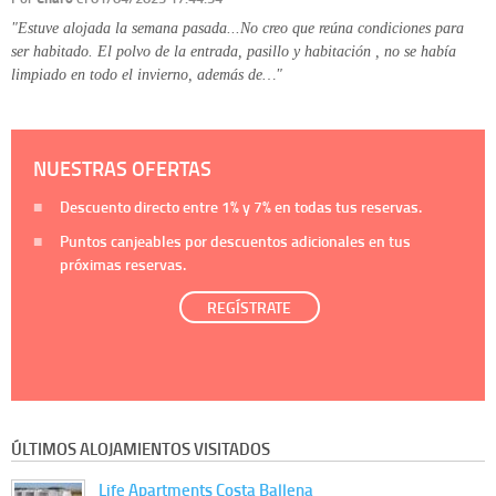
"Estuve alojada la semana pasada...No creo que reúna condiciones para
ser habitado. El polvo de la entrada, pasillo y habitación , no se había
limpiado en todo el invierno, además de…"
NUESTRAS OFERTAS
Descuento directo entre
1%
y
7%
en todas tus reservas.
Puntos canjeables por descuentos adicionales en tus
próximas reservas.
REGÍSTRATE
ÚLTIMOS ALOJAMIENTOS VISITADOS
Life Apartments Costa Ballena