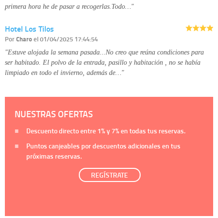
primera hora he de pasar a recogerlas.Todo…"
Hotel Los Tilos
Por
Charo
el 01/04/2025 17:44:54
"Estuve alojada la semana pasada...No creo que reúna condiciones para
ser habitado. El polvo de la entrada, pasillo y habitación , no se había
limpiado en todo el invierno, además de…"
NUESTRAS OFERTAS
Descuento directo entre
1%
y
7%
en todas tus reservas.
Puntos canjeables por descuentos adicionales en tus
próximas reservas.
REGÍSTRATE