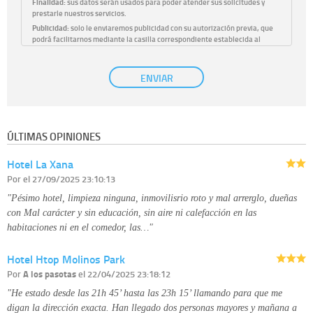
Finalidad:
sus datos serán usados para poder atender sus solicitudes y
prestarle nuestros servicios.
Publicidad:
solo le enviaremos publicidad con su autorización previa, que
podrá facilitarnos mediante la casilla correspondiente establecida al
efecto.
Base Jurídica:
únicamente trataremos sus datos con su consentimiento
ENVIAR
previo, que podrá facilitarnos mediante la casilla correspondiente
establecida al efecto.
Destinatarios:
con carácter general, sólo el personal de nuestra entidad
que esté debidamente autorizado podrá tener conocimiento de la
información que le pedimos. No se comunicarán datos a terceros.
ÚLTIMAS OPINIONES
Derechos:
tiene derecho a saber qué información tenemos sobre usted,
corregirla y eliminarla, tal y como se explica en la información adicional
Hotel La Xana
disponible en nuestra página web.
Información complementaria:
Puede consultar la información adicional y
Por
el 27/09/2025 23:10:13
detallada sobre cómo tratamos sus datos en la
política de privacidad
"Pésimo hotel, limpieza ninguna, inmovilisrio roto y mal arrerglo, dueñas
con Mal carácter y sin educación, sin aire ni calefacción en las
habitaciones ni en el comedor, las…"
Hotel Htop Molinos Park
Por
A los pasotas
el 22/04/2025 23:18:12
"He estado desde las 21h 45’ hasta las 23h 15’ llamando para que me
digan la dirección exacta. Han llegado dos personas mayores y mañana a