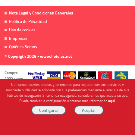
Nota Legal y Condiciones Generales
Política de Privacidad
Uso de cookies
Empresas
Quiénes Somos
© Copyrigth 2026 - www.hoteles.net
Compra
100% segura
Utilizamos cookies propias y de terceros para mejorar nuestros servicios y
mostrarle publicidad relacionada con sus preferencias mediante el análisis de sus
hábitos de navegación. Si continua navegando, consideramos que acepta su uso.
Puede cambiar la configuración u obtener más información
aquí
.
Cofinanciado por
Viajes Anticiclón, S.L. Agencia de Viajes Online - C.I. MU-107-2-25. C/ Mayor nº46 Bajo,
CP: 30893, Almendricos (Murcia, Spain).