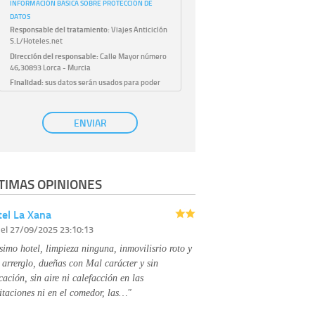
INFORMACIÓN BÁSICA SOBRE PROTECCIÓN DE
DATOS
Responsable del tratamiento:
Viajes Anticiclón
S.L/Hoteles.net
Dirección del responsable:
Calle Mayor número
46,30893 Lorca - Murcia
Finalidad:
sus datos serán usados para poder
atender sus solicitudes y prestarle nuestros
servicios.
Publicidad:
solo le enviaremos publicidad con su
ENVIAR
autorización previa, que podrá facilitarnos
mediante la casilla correspondiente
establecida al efecto.
Base Jurídica:
únicamente trataremos sus datos
TIMAS OPINIONES
con su consentimiento previo, que podrá
facilitarnos mediante la casilla correspondiente
establecida al efecto.
el La Xana
Destinatarios:
con carácter general, sólo el
r
el 27/09/2025 23:10:13
personal de nuestra entidad que esté
debidamente autorizado podrá tener
simo hotel, limpieza ninguna, inmovilisrio roto y
conocimiento de la información que le pedimos.
No se comunicarán datos a terceros.
 arrerglo, dueñas con Mal carácter y sin
Derechos:
tiene derecho a saber qué
cación, sin aire ni calefacción en las
información tenemos sobre usted, corregirla y
itaciones ni en el comedor, las…"
eliminarla, tal y como se explica en la
información adicional disponible en nuestra