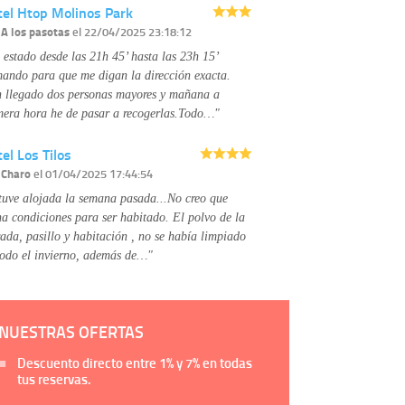
tel Htop Molinos Park
página web.
Información complementaria:
Puede consultar
r
A los pasotas
el 22/04/2025 23:18:12
la información adicional y detallada sobre cómo
 estado desde las 21h 45’ hasta las 23h 15’
tratamos sus datos en la
política de privacidad
mando para que me digan la dirección exacta.
 llegado dos personas mayores y mañana a
mera hora he de pasar a recogerlas.Todo…"
el Los Tilos
r
Charo
el 01/04/2025 17:44:54
tuve alojada la semana pasada...No creo que
na condiciones para ser habitado. El polvo de la
rada, pasillo y habitación , no se había limpiado
todo el invierno, además de…"
NUESTRAS OFERTAS
Descuento directo entre
1%
y
7%
en todas
tus reservas.