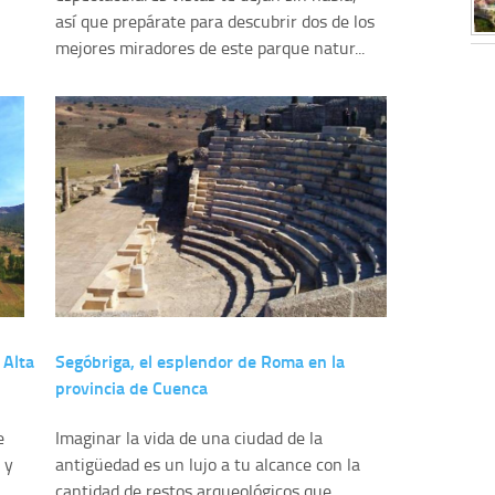
así que prepárate para descubrir dos de los
mejores miradores de este parque natur...
 Alta
Segóbriga, el esplendor de Roma en la
provincia de Cuenca
e
Imaginar la vida de una ciudad de la
 y
antigüedad es un lujo a tu alcance con la
cantidad de restos arqueológicos que