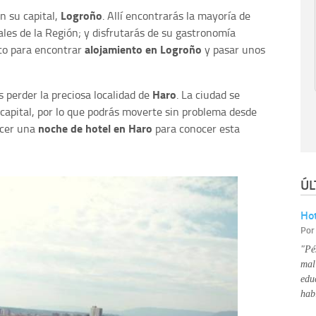
Logroño
n su capital,
. Allí encontrarás la mayoría de
es de la Región; y disfrutarás de su gastronomía
alojamiento en Logroño
cto para encontrar
y pasar unos
Haro
 perder la preciosa localidad de
. La ciudad se
 capital, por lo que podrás moverte sin problema desde
noche de hotel en Haro
acer una
para conocer esta
ÚL
Hot
Po
"Pé
mal
edu
hab