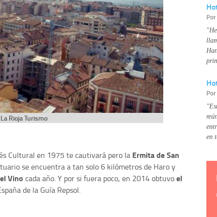
Ho
Po
"He
lla
Han
pri
Hot
Po
"Es
reú
La Rioja Turismo
ent
en 
Ermita de San
és Cultural en 1975 te cautivará pero la
uario se encuentra a tan solo 6 kilómetros de Haro y
del Vino
el
cada año. Y por si fuera poco, en 2014 obtuvo
spaña de la Guía Repsol.