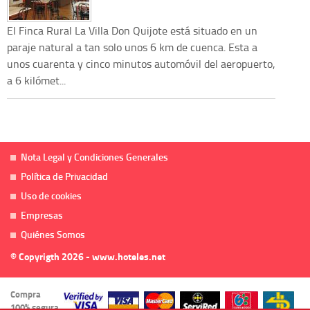
El Finca Rural La Villa Don Quijote está situado en un
paraje natural a tan solo unos 6 km de cuenca. Esta a
unos cuarenta y cinco minutos automóvil del aeropuerto,
a 6 kilómet...
Nota Legal y Condiciones Generales
Política de Privacidad
Uso de cookies
Empresas
Quiénes Somos
© Copyrigth 2026 - www.hoteles.net
Compra
100% segura