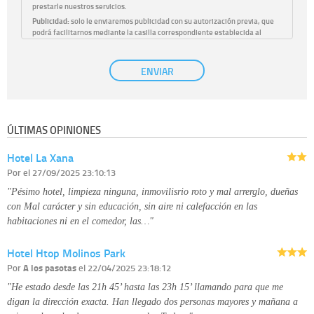
prestarle nuestros servicios.
Publicidad:
solo le enviaremos publicidad con su autorización previa, que
podrá facilitarnos mediante la casilla correspondiente establecida al
efecto.
Base Jurídica:
únicamente trataremos sus datos con su consentimiento
ENVIAR
previo, que podrá facilitarnos mediante la casilla correspondiente
establecida al efecto.
Destinatarios:
con carácter general, sólo el personal de nuestra entidad
que esté debidamente autorizado podrá tener conocimiento de la
información que le pedimos. No se comunicarán datos a terceros.
ÚLTIMAS OPINIONES
Derechos:
tiene derecho a saber qué información tenemos sobre usted,
corregirla y eliminarla, tal y como se explica en la información adicional
Hotel La Xana
disponible en nuestra página web.
Información complementaria:
Puede consultar la información adicional y
Por
el 27/09/2025 23:10:13
detallada sobre cómo tratamos sus datos en la
política de privacidad
"Pésimo hotel, limpieza ninguna, inmovilisrio roto y mal arrerglo, dueñas
con Mal carácter y sin educación, sin aire ni calefacción en las
habitaciones ni en el comedor, las…"
Hotel Htop Molinos Park
Por
A los pasotas
el 22/04/2025 23:18:12
"He estado desde las 21h 45’ hasta las 23h 15’ llamando para que me
digan la dirección exacta. Han llegado dos personas mayores y mañana a