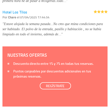
primera hora he de pasar a recogerlas.Todo…"
Hotel Los Tilos
Por
Charo
el 01/04/2025 17:44:54
"Estuve alojada la semana pasada...No creo que reúna condiciones para
ser habitado. El polvo de la entrada, pasillo y habitación , no se había
limpiado en todo el invierno, además de…"
NUESTRAS OFERTAS
Descuento directo entre
1%
y
7%
en todas tus reservas.
Puntos canjeables por descuentos adicionales en tus
próximas reservas.
REGÍSTRATE