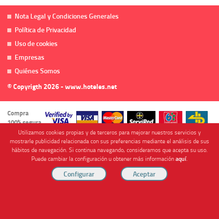
Nota Legal y Condiciones Generales
Política de Privacidad
Uso de cookies
Empresas
Quiénes Somos
© Copyrigth 2026 - www.hoteles.net
Compra
100% segura
Utilizamos cookies propias y de terceros para mejorar nuestros servicios y
mostrarle publicidad relacionada con sus preferencias mediante el análisis de sus
hábitos de navegación. Si continua navegando, consideramos que acepta su uso.
Puede cambiar la configuración u obtener más información
aquí
.
Cofinanciado por
Viajes Anticiclón, S.L. Agencia de Viajes Online - C.I. MU-107-2-25. C/ Mayor nº46 Bajo,
CP: 30893, Almendricos (Murcia, Spain).