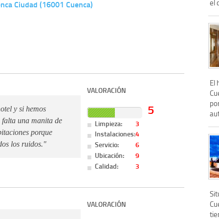
el 
enca Ciudad (16001 Cuenca)
El 
VALORACIÓN
Cu
po
5
otel y si hemos
aut
 falta una manita de
Limpieza:
3
bitaciones porque
Instalaciones:
4
Servicio:
6
dos los ruidos."
Ubicación:
9
Calidad:
3
Sit
Cu
VALORACIÓN
tie