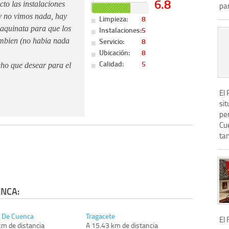
6.8
cto las instalaciones
pa
y no vimos nada, hay
Limpieza:
8
maquinata para que los
Instalaciones:
5
Servicio:
8
ambien (no habia nada
Ubicación:
8
Calidad:
5
cho que desear para el
El
si
pe
Cu
tan
NCA:
n De Cuenca
Tragacete
El 
km de distancia
A 15.43 km de distancia