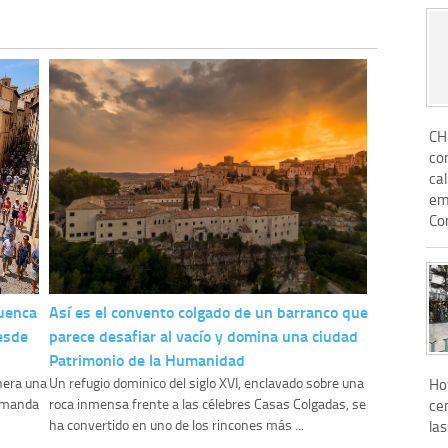
CH
co
ca
emb
Con
Cuenca
Así es el convento colgado de un barranco que
esde
parece desafiar al vacío y domina una ciudad
Patrimonio de la Humanidad
enera una
Un refugio dominico del siglo XVI, enclavado sobre una
Hot
demanda
roca inmensa frente a las célebres Casas Colgadas, se
cen
ha convertido en uno de los rincones más ...
las