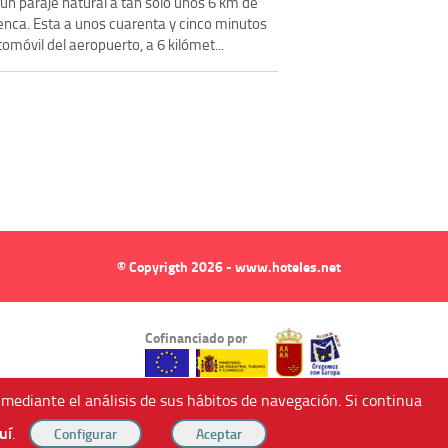
un paraje natural a tan solo unos 6 km de
enca. Esta a unos cuarenta y cinco minutos
omóvil del aeropuerto, a 6 kilómet...
© Copyrigth 2026 - www.hoteles.net
Cofinanciado por
 mediante el análisis de sus hábitos de navegación. Si continua
uí
.
ndricos (Murcia, Spain).