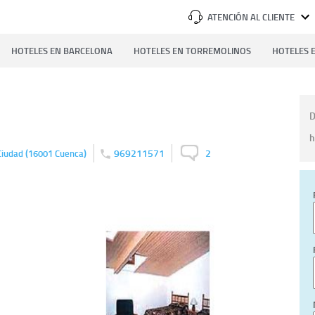
ATENCIÓN AL CLIENTE
HOTELES EN BARCELONA
HOTELES EN TORREMOLINOS
HOTELES E
D
h
(
)
969211571
2
Ciudad
16001
Cuenca