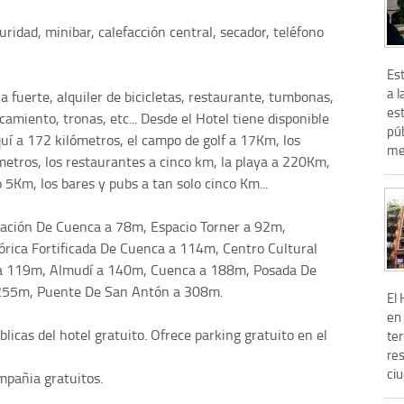
uridad, minibar, calefacción central, secador, teléfono
Est
a 
a fuerte, alquiler de bicicletas, restaurante, tumbonas,
est
camiento, tronas, etc... Desde el Hotel tiene disponible
púb
squí a 172 kilómetros, el campo de golf a 17Km, los
met
metros, los restaurantes a cinco km, la playa a 220Km,
 5Km, los bares y pubs a tan solo cinco Km...
ación De Cuenca a 78m, Espacio Torner a 92m,
rica Fortificada De Cuenca a 114m, Centro Cultural
 a 119m, Almudí a 140m, Cuenca a 188m, Posada De
 255m, Puente De San Antón a 308m.
El 
en 
licas del hotel gratuito. Ofrece parking gratuito en el
te
res
ciu
mpañia gratuitos.