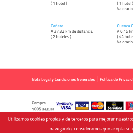
( 1 hotel )
( 1 hotel 
Valoraci
Cañete
Cuenca 
A 37.32 km de distancia
A 6.15 k
( 2 hoteles )
( 44 hote
Valoraci
Nota Legal y Condiciones Generales
Política de Privaci
Compra
100% segura
Utilizamos cookies propias y de terceros para mejorar nuestros
navegando, consideramos que acepta su u
Viajes Anticiclón, S.L.