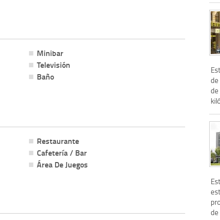
Minibar
Televisión
Es
Baño
de 
de 
kil
Restaurante
Cafetería / Bar
Área De Juegos
Es
est
pr
de