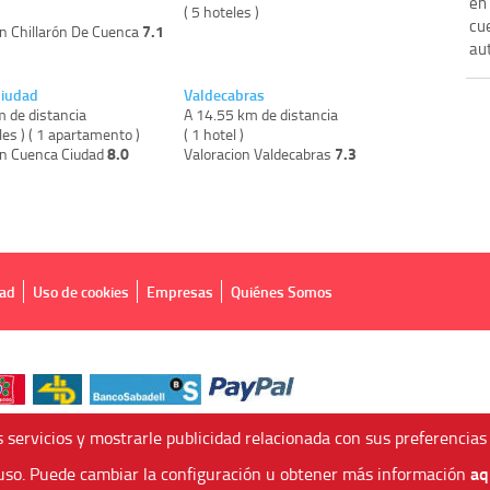
en 
)
( 5 hoteles )
cu
7.1
on Chillarón De Cuenca
aut
Ciudad
Valdecabras
m de distancia
A 14.55 km de distancia
les ) ( 1 apartamento )
( 1 hotel )
8.0
7.3
on Cuenca Ciudad
Valoracion Valdecabras
dad
Uso de cookies
Empresas
Quiénes Somos
 servicios y mostrarle publicidad relacionada con sus preferencias
aq
so. Puede cambiar la configuración u obtener más información
 Agencia de Viajes Online - C.I. MU-107-2-25. C/ Mayor nº46 Bajo, CP: 30893, Alme