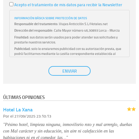
Acepto el tratamiento de mis datos para recibir la Newsletter
INFORMACIÓN BÁSICA SOBRE PROTECCIÓN DE DATOS
Responsable del tratamiento:
Viajes Anticiclón S.L/Hoteles.net
Dirección del responsable:
Calle Mayor número 46,30893 Lorca - Murcia
Finalidad:
sus datos serán usados para poder atender sus solicitudes y
prestarle nuestros servicios.
Publicidad:
solo le enviaremos publicidad con su autorización previa, que
podrá facilitarnos mediante la casilla correspondiente establecida al
efecto.
Base Jurídica:
únicamente trataremos sus datos con su consentimiento
ENVIAR
previo, que podrá facilitarnos mediante la casilla correspondiente
establecida al efecto.
Destinatarios:
con carácter general, sólo el personal de nuestra entidad
que esté debidamente autorizado podrá tener conocimiento de la
información que le pedimos. No se comunicarán datos a terceros.
ÚLTIMAS OPINIONES
Derechos:
tiene derecho a saber qué información tenemos sobre usted,
corregirla y eliminarla, tal y como se explica en la información adicional
Hotel La Xana
disponible en nuestra página web.
Información complementaria:
Puede consultar la información adicional y
Por
el 27/09/2025 23:10:13
detallada sobre cómo tratamos sus datos en la
política de privacidad
"Pésimo hotel, limpieza ninguna, inmovilisrio roto y mal arrerglo, dueñas
con Mal carácter y sin educación, sin aire ni calefacción en las
habitaciones ni en el comedor, las…"