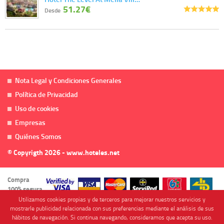
51.27€
Desde
Nota Legal y Condiciones Generales
Política de Privacidad
Uso de cookies
Empresas
Quiénes Somos
© Copyrigth 2026 - www.hoteles.net
Compra
100% segura
Utilizamos cookies propias y de terceros para mejorar nuestros servicios y
mostrarle publicidad relacionada con sus preferencias mediante el análisis de sus
hábitos de navegación. Si continua navegando, consideramos que acepta su uso.