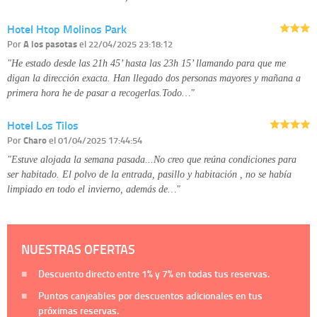
Hotel Htop Molinos Park
Por
A los pasotas
el 22/04/2025 23:18:12
"He estado desde las 21h 45’ hasta las 23h 15’ llamando para que me
digan la dirección exacta. Han llegado dos personas mayores y mañana a
primera hora he de pasar a recogerlas.Todo…"
Hotel Los Tilos
Por
Charo
el 01/04/2025 17:44:54
"Estuve alojada la semana pasada...No creo que reúna condiciones para
ser habitado. El polvo de la entrada, pasillo y habitación , no se había
limpiado en todo el invierno, además de…"
NUESTRAS OFERTAS
Descuento directo entre
1%
y
7%
en todas tus reservas.
Puntos canjeables por descuentos adicionales en tus
próximas reservas.