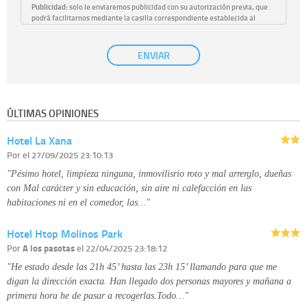
Publicidad:
solo le enviaremos publicidad con su autorización previa, que
podrá facilitarnos mediante la casilla correspondiente establecida al
efecto.
Base Jurídica:
únicamente trataremos sus datos con su consentimiento
ENVIAR
previo, que podrá facilitarnos mediante la casilla correspondiente
establecida al efecto.
Destinatarios:
con carácter general, sólo el personal de nuestra entidad
que esté debidamente autorizado podrá tener conocimiento de la
información que le pedimos. No se comunicarán datos a terceros.
ÚLTIMAS OPINIONES
Derechos:
tiene derecho a saber qué información tenemos sobre usted,
corregirla y eliminarla, tal y como se explica en la información adicional
Hotel La Xana
disponible en nuestra página web.
Información complementaria:
Puede consultar la información adicional y
Por
el 27/09/2025 23:10:13
detallada sobre cómo tratamos sus datos en la
política de privacidad
"Pésimo hotel, limpieza ninguna, inmovilisrio roto y mal arrerglo, dueñas
con Mal carácter y sin educación, sin aire ni calefacción en las
habitaciones ni en el comedor, las…"
Hotel Htop Molinos Park
Por
A los pasotas
el 22/04/2025 23:18:12
"He estado desde las 21h 45’ hasta las 23h 15’ llamando para que me
digan la dirección exacta. Han llegado dos personas mayores y mañana a
primera hora he de pasar a recogerlas.Todo…"