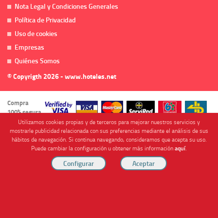
Nota Legal y Condiciones Generales
Política de Privacidad
Uso de cookies
Empresas
Quiénes Somos
© Copyrigth 2026 - www.hoteles.net
Compra
100% segura
Utilizamos cookies propias y de terceros para mejorar nuestros servicios y
mostrarle publicidad relacionada con sus preferencias mediante el análisis de sus
hábitos de navegación. Si continua navegando, consideramos que acepta su uso.
Puede cambiar la configuración u obtener más información
aquí
.
Cofinanciado por
Viajes Anticiclón, S.L. Agencia de Viajes Online - C.I. MU-107-2-25. C/ Mayor nº46 Bajo,
CP: 30893, Almendricos (Murcia, Spain).