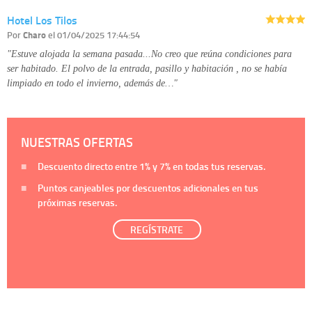
Hotel Los Tilos
Por
Charo
el 01/04/2025 17:44:54
"Estuve alojada la semana pasada...No creo que reúna condiciones para
ser habitado. El polvo de la entrada, pasillo y habitación , no se había
limpiado en todo el invierno, además de…"
NUESTRAS OFERTAS
Descuento directo entre
1%
y
7%
en todas tus reservas.
Puntos canjeables por descuentos adicionales en tus
próximas reservas.
REGÍSTRATE