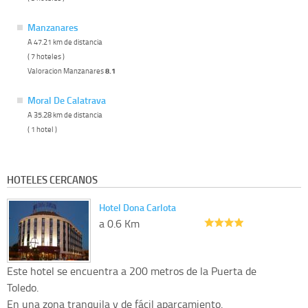
Manzanares
A 47.21 km de distancia
( 7 hoteles )
Valoracion Manzanares
8.1
Moral De Calatrava
A 35.28 km de distancia
( 1 hotel )
HOTELES CERCANOS
Hotel Dona Carlota
a 0.6 Km
Este hotel se encuentra a 200 metros de la Puerta de
Toledo.
En una zona tranquila y de fácil aparcamiento.