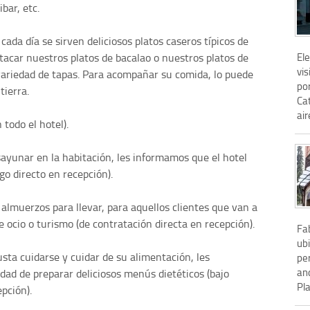
bar, etc.
ada día se sirven deliciosos platos caseros típicos de
Ele
tacar nuestros platos de bacalao o nuestros platos de
vis
variedad de tapas. Para acompañar su comida, lo puede
por
tierra.
Cat
ai
 todo el hotel).
sayunar en la habitación, les informamos que el hotel
go directo en recepción).
 almuerzos para llevar, para aquellos clientes que van a
e ocio o turismo (de contratación directa en recepción).
Fa
ubi
sta cuidarse y cuidar de su alimentación, les
per
an
idad de preparar deliciosos menús dietéticos (bajo
Pl
pción).