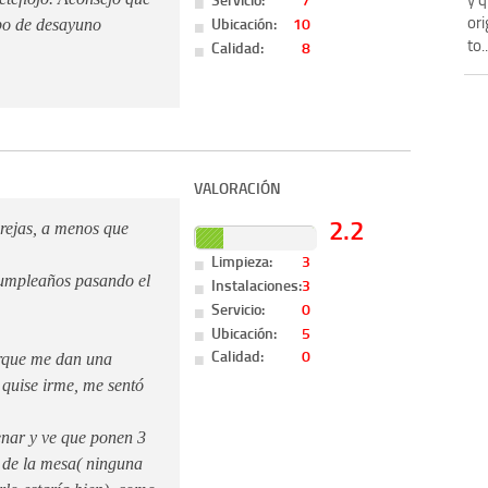
ori
Ubicación:
10
ipo de desayuno
to..
Calidad:
8
VALORACIÓN
2.2
arejas, a menos que
Limpieza:
3
cumpleaños pasando el
Instalaciones:
3
Servicio:
0
Ubicación:
5
Calidad:
0
rque me dan una
 quise irme, me sentó
enar y ve que ponen 3
o de la mesa( ninguna