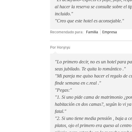
al hacer la reserva se consulte sobre el t
incluido."
"Creo que este hotel es aconsejable."
Recomendado para:
Familia
Empresa
Por Horyryu
"Lo primero decir, no es un hotel para p
seas jubilado. Te quita lo romántico ."
"Mi pareja me quiso hacer el regalo de 
finde semana en c.real ."
"Pegas:"
"1. Si uno pide cama de matrimonio ¿po
habitación cn dos camas?, según lo vi ya
fatal."
"2. Si uno tiene media pensión , baja a c
platos, ojo el primero era queso al centr