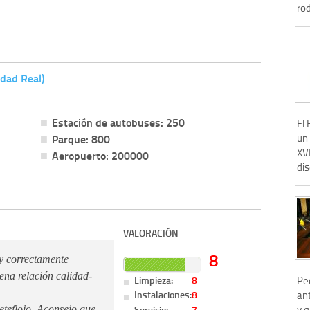
rod
udad Real)
Estación de autobuses: 250
El 
un 
Parque: 800
XVI
Aeropuerto: 200000
dis
VALORACIÓN
8
 y correctamente
ena relación calidad-
Limpieza:
8
Pe
Instalaciones:
8
ant
y 
Servicio:
7
ueteflojo. Aconsejo que