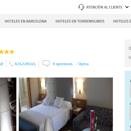
ATENCIÓN AL CLIENTE
HOTELES EN BARCELONA
HOTELES EN TORREMOLINOS
HOTELES E
D
h
)
926228545
9 opiniones
-
Opina
al