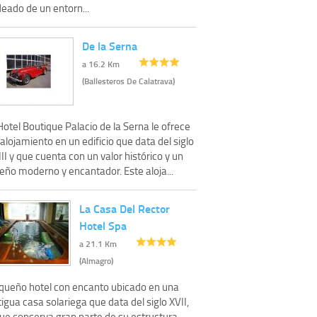
eado de un entorn...
De la Serna
a 16.2 Km
(Ballesteros De Calatrava)
Hotel Boutique Palacio de la Serna le ofrece
alojamiento en un edificio que data del siglo
II y que cuenta con un valor histórico y un
eño moderno y encantador. Este aloja...
La Casa Del Rector
Hotel Spa
a 21.1 Km
(Almagro)
queño hotel con encanto ubicado en una
igua casa solariega que data del siglo XVII,
que conserva gran parte de su estructura