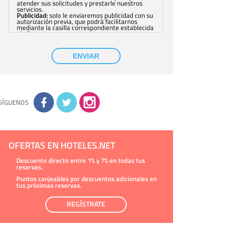
atender sus solicitudes y prestarle nuestros
servicios.
Publicidad:
solo le enviaremos publicidad con su
autorización previa, que podrá facilitarnos
mediante la casilla correspondiente establecida
al efecto.
Base Jurídica:
únicamente trataremos sus datos
con su consentimiento previo, que podrá
facilitarnos mediante la casilla correspondiente
ENVIAR
establecida al efecto.
Destinatarios:
con carácter general, sólo el
personal de nuestra entidad que esté
debidamente autorizado podrá tener
conocimiento de la información que le pedimos.
No se comunicarán datos a terceros.
Derechos:
tiene derecho a saber qué
información tenemos sobre usted, corregirla y
SÍGUENOS
eliminarla, tal y como se explica en la
información adicional disponible en nuestra
página web.
Información complementaria:
Puede consultar
la información adicional y detallada sobre cómo
tratamos sus datos en la
política de privacidad
OFERTAS EN HOTELES.NET
Descuento directo entre 1% y 7% en todas tus
reservas.
Puntos canjeables por descuentos adicionales en
tus próximas reservas.
REGÍSTRATE