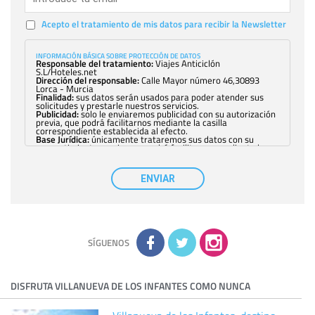
Acepto el tratamiento de mis datos para recibir la Newsletter
INFORMACIÓN BÁSICA SOBRE PROTECCIÓN DE DATOS
Responsable del tratamiento:
Viajes Anticiclón
S.L/Hoteles.net
Dirección del responsable:
Calle Mayor número 46,30893
Lorca - Murcia
Finalidad:
sus datos serán usados para poder atender sus
solicitudes y prestarle nuestros servicios.
Publicidad:
solo le enviaremos publicidad con su autorización
previa, que podrá facilitarnos mediante la casilla
correspondiente establecida al efecto.
Base Jurídica:
únicamente trataremos sus datos con su
consentimiento previo, que podrá facilitarnos mediante la
casilla correspondiente establecida al efecto.
Destinatarios:
con carácter general, sólo el personal de
nuestra entidad que esté debidamente autorizado podrá
ENVIAR
tener conocimiento de la información que le pedimos. No se
comunicarán datos a terceros.
Derechos:
tiene derecho a saber qué información tenemos
sobre usted, corregirla y eliminarla, tal y como se explica en
la información adicional disponible en nuestra página web.
Información complementaria:
Puede consultar la información
adicional y detallada sobre cómo tratamos sus datos en la
política de privacidad
SÍGUENOS
DISFRUTA VILLANUEVA DE LOS INFANTES COMO NUNCA