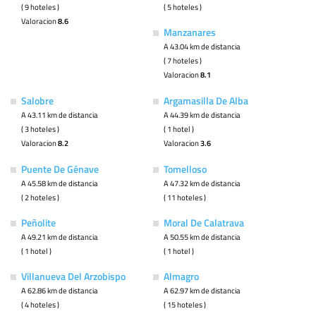
( 9 hoteles )
( 5 hoteles )
Valoracion
8.6
Manzanares
A 43.04 km de distancia
( 7 hoteles )
Valoracion
8.1
Salobre
Argamasilla De Alba
A 43.11 km de distancia
A 44.39 km de distancia
( 3 hoteles )
( 1 hotel )
Valoracion
8.2
Valoracion
3.6
Puente De Génave
Tomelloso
A 45.58 km de distancia
A 47.32 km de distancia
( 2 hoteles )
( 11 hoteles )
Peñolite
Moral De Calatrava
A 49.21 km de distancia
A 50.55 km de distancia
( 1 hotel )
( 1 hotel )
Villanueva Del Arzobispo
Almagro
A 62.86 km de distancia
A 62.97 km de distancia
( 4 hoteles )
( 15 hoteles )