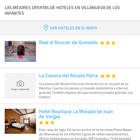
LAS MEJORES OFERTAS DE HOTELES EN VILLANUEVA DE LOS
INFANTES
VER HOTELES EN EL MAPA
Real el Buscon de Quevedo
La Casona del Abuelo Parra
La Casona del Abuelo Parra se encuentra en el corazón de La
Mancha. Cuenta con piscina y conexión inalámbrica a internet
gratuita. También dispone de aparcamiento privado gratuito. Las
habitaci
Hotel Boutique La Morada de Juan
de Vargas
Esta casa del siglo XVI se encuentra en la hermosa Plaza Mayor
de Villanueva de los Infantes y goza de vistas impresionantes.
Ofrece habitaciones con encanto, WiFi gratuita y TV de pantalla