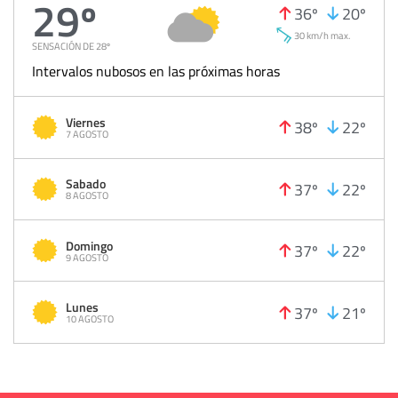
29º
36º
20º
30 km/h max.
SENSACIÓN DE 28º
Intervalos nubosos en las próximas horas
Viernes
38º
22º
7 AGOSTO
Sabado
37º
22º
8 AGOSTO
Domingo
37º
22º
9 AGOSTO
Lunes
37º
21º
10 AGOSTO