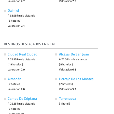
Valoracion
7.7
Valoracion
7.5
Daimiel
A 63.98 km de distancia
( 6 hoteles )
Valoracion
9.1
DESTINOS DESTACADOS EN REAL
Ciudad Real Ciudad
Alcázar De San Juan
A 75.95 km de distancia
A 74.76 km de distancia
( 19 hoteles )
( 8 hoteles )
Valoracion
7.0
Valoracion
6.8
Almadén
Horcajo De Los Montes
( 7 hoteles )
( 2 hoteles )
Valoracion
7.6
Valoracion
5.2
Campo De Criptana
Torrenueva
A 75.35 km de distancia
( 1 hotel )
( 3 hoteles )
Valoracion
10.0