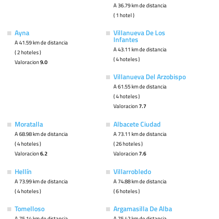
A 36.79 km de distancia
( 1 hotel )
Ayna
Villanueva De Los
Infantes
A 41.59 km de distancia
A 43.11 km de distancia
( 2 hoteles )
( 4 hoteles )
Valoracion
9.0
Villanueva Del Arzobispo
A 61.55 km de distancia
( 4 hoteles )
Valoracion
7.7
Moratalla
Albacete Ciudad
A 68.98 km de distancia
A 73.11 km de distancia
( 4 hoteles )
( 26 hoteles )
Valoracion
6.2
Valoracion
7.6
Hellín
Villarrobledo
A 73.99 km de distancia
A 74.88 km de distancia
( 4 hoteles )
( 6 hoteles )
Tomelloso
Argamasilla De Alba
A 75.14 km de distancia
A 75.42 km de distancia