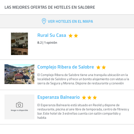
LAS MEJORES OFERTAS DE HOTELES EN SALOBRE
VER HOTELES EN EL MAPA
Rural Su Casa
8.2
|
1
opinión
Complejo Ribera de Salobre
El Complejo Ribera de Salobre tiene una tranquila ubicación en la
localidad de Salobre y ofrece un bonito alojamiento con vistas a la
sierra de Segura y Morena. Dispone de restaurante y conexión
Esperanza Balneario
El Esperanza Balneario está situado en Reolid y dispone de
restaurante, piscina al aire libre de temporada, centro de fitness y
bar. Este hotel de 3 estrellas cuenta con salón compartido y
habita