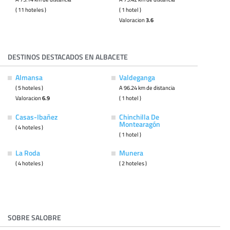
( 11 hoteles )
( 1 hotel )
Valoracion
3.6
DESTINOS DESTACADOS EN ALBACETE
Almansa
Valdeganga
( 5 hoteles )
A 96.24 km de distancia
Valoracion
6.9
( 1 hotel )
Casas-Ibañez
Chinchilla De
Montearagón
( 4 hoteles )
( 1 hotel )
La Roda
Munera
( 4 hoteles )
( 2 hoteles )
SOBRE SALOBRE