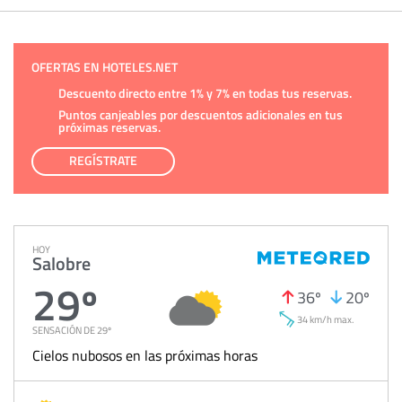
OFERTAS EN HOTELES.NET
Descuento directo entre 1% y 7% en todas tus reservas.
Puntos canjeables por descuentos adicionales en tus
próximas reservas.
REGÍSTRATE
HOY
Salobre
29º
36º
20º
34 km/h max.
SENSACIÓN DE 29º
Cielos nubosos en las próximas horas