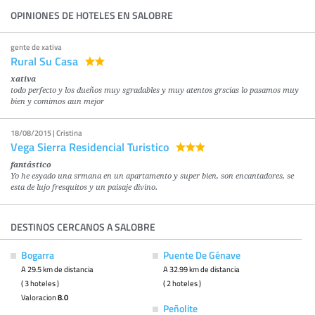
OPINIONES DE HOTELES EN SALOBRE
gente de xativa
Rural Su Casa
xativa
todo perfecto y los dueños muy sgradables y muy atentos grscias lo pasamos muy
bien y comimos aun mejor
18/08/2015 | Cristina
Vega Sierra Residencial Turistico
fantástico
Yo he esyado una srmana en un apartamento y super bien, son encantadores, se
esta de lujo fresquitos y un paisaje divino.
DESTINOS CERCANOS A SALOBRE
Bogarra
Puente De Génave
A 29.5 km de distancia
A 32.99 km de distancia
( 3 hoteles )
( 2 hoteles )
Valoracion
8.0
Peñolite