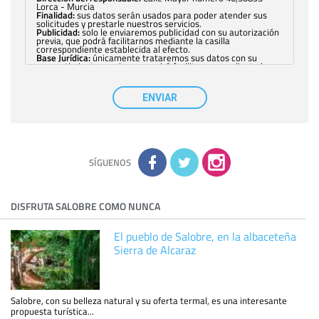
Lorca - Murcia
Finalidad:
sus datos serán usados para poder atender sus
solicitudes y prestarle nuestros servicios.
Publicidad:
solo le enviaremos publicidad con su autorización
previa, que podrá facilitarnos mediante la casilla
correspondiente establecida al efecto.
Base Jurídica:
únicamente trataremos sus datos con su
consentimiento previo, que podrá facilitarnos mediante la
casilla correspondiente establecida al efecto.
Destinatarios:
con carácter general, sólo el personal de
nuestra entidad que esté debidamente autorizado podrá
ENVIAR
tener conocimiento de la información que le pedimos. No se
comunicarán datos a terceros.
Derechos:
tiene derecho a saber qué información tenemos
sobre usted, corregirla y eliminarla, tal y como se explica en
la información adicional disponible en nuestra página web.
Información complementaria:
Puede consultar la información
adicional y detallada sobre cómo tratamos sus datos en la
política de privacidad
SÍGUENOS
DISFRUTA SALOBRE COMO NUNCA
El pueblo de Salobre, en la albaceteña
Sierra de Alcaraz
Salobre, con su belleza natural y su oferta termal, es una interesante
propuesta turística...