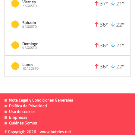
Viernes
37º
21º
7 AGOSTO
Sabado
36º
22º
8 AGOSTO
Domingo
36º
21º
9 AGOSTO
Lunes
36º
22º
10 AGOSTO
Nota Legal y Condiciones Generales
Política de Privacidad
Uso de cookies
Empresas
Quiénes Somos
© Copyrigth 2026 - www.hoteles.net