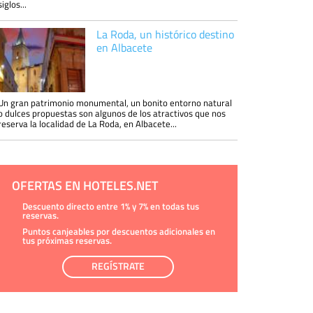
siglos...
La Roda, un histórico destino
en Albacete
Un gran patrimonio monumental, un bonito entorno natural
o dulces propuestas son algunos de los atractivos que nos
reserva la localidad de La Roda, en Albacete...
OFERTAS EN HOTELES.NET
Descuento directo entre 1% y 7% en todas tus
reservas.
Puntos canjeables por descuentos adicionales en
tus próximas reservas.
REGÍSTRATE