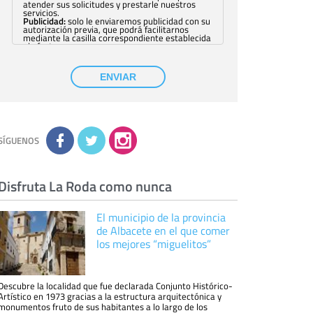
atender sus solicitudes y prestarle nuestros
servicios.
Publicidad:
solo le enviaremos publicidad con su
autorización previa, que podrá facilitarnos
mediante la casilla correspondiente establecida
al efecto.
Base Jurídica:
únicamente trataremos sus datos
con su consentimiento previo, que podrá
facilitarnos mediante la casilla correspondiente
ENVIAR
establecida al efecto.
Destinatarios:
con carácter general, sólo el
personal de nuestra entidad que esté
debidamente autorizado podrá tener
conocimiento de la información que le pedimos.
No se comunicarán datos a terceros.
Derechos:
tiene derecho a saber qué
información tenemos sobre usted, corregirla y
SÍGUENOS
eliminarla, tal y como se explica en la
información adicional disponible en nuestra
página web.
Información complementaria:
Puede consultar
la información adicional y detallada sobre cómo
Disfruta La Roda como nunca
tratamos sus datos en la
política de privacidad
El municipio de la provincia
de Albacete en el que comer
los mejores “miguelitos”
Descubre la localidad que fue declarada Conjunto Histórico-
Artístico en 1973 gracias a la estructura arquitectónica y
monumentos fruto de sus habitantes a lo largo de los