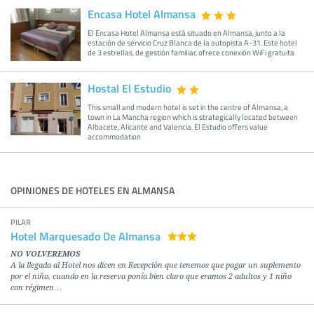
Encasa Hotel Almansa
El Encasa Hotel Almansa está situado en Almansa, junto a la
estación de servicio Cruz Blanca de la autopista A-31. Este hotel
de 3 estrellas, de gestión familiar, ofrece conexión WiFi gratuita
Hostal El Estudio
This small and modern hotel is set in the centre of Almansa, a
town in La Mancha region which is strategically located between
Albacete, Alicante and Valencia. El Estudio offers value
accommodation
OPINIONES DE HOTELES EN ALMANSA
PILAR
Hotel Marquesado De Almansa
NO VOLVEREMOS
A la llegada al Hotel nos dicen en Recepción que tenemos que pagar un suplemento
por el niño, cuando en la reserva ponía bien claro que eramos 2 adultos y 1 niño
con régimen…