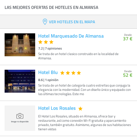
LAS MEJORES OFERTAS DE HOTELES EN ALMANSA
VER HOTELES EN EL MAPA
Hotel Marquesado De Almansa
Desde
37 €
7.2
|
7
opiniones
Se trata de un hotel clasico construido en la localidad de
Almansa.
Hotel Blu
Desde
52 €
8.6
|
1
opinión
Se trata de un hotel de categoría cuatro estrellas que conjuga la
elegancia con la modernidad. Con un diseño único y equipado con
las últimas tecnologías. Este mo
Hotel Los Rosales
El Hotel Los Rosales, situado en Almansa, ofrece bar y
restaurante, así como conexión Wi-Fi gratuita y aparcamiento
privado, también gratuito. Asimismo, algunas de sus habitaciones
tienen vistas