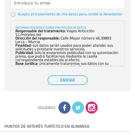
Acepto el tratamiento de mis datos para recibir la Newsletter
INFORMACIÓN BÁSICA SOBRE PROTECCIÓN DE DATOS
Responsable del tratamiento:
Viajes Anticiclón
S.L/Hoteles.net
Dirección del responsable:
Calle Mayor número 46,30893
Lorca - Murcia
Finalidad:
sus datos serán usados para poder atender sus
solicitudes y prestarle nuestros servicios.
Publicidad:
solo le enviaremos publicidad con su autorización
previa, que podrá facilitarnos mediante la casilla
correspondiente establecida al efecto.
Base Jurídica:
únicamente trataremos sus datos con su
consentimiento previo, que podrá facilitarnos mediante la
casilla correspondiente establecida al efecto.
Destinatarios:
con carácter general, sólo el personal de
nuestra entidad que esté debidamente autorizado podrá
ENVIAR
tener conocimiento de la información que le pedimos. No se
comunicarán datos a terceros.
Derechos:
tiene derecho a saber qué información tenemos
sobre usted, corregirla y eliminarla, tal y como se explica en
la información adicional disponible en nuestra página web.
Información complementaria:
Puede consultar la información
adicional y detallada sobre cómo tratamos sus datos en la
política de privacidad
SÍGUENOS
PUNTOS DE INTERÉS TURÍSTICO EN ALMANSA