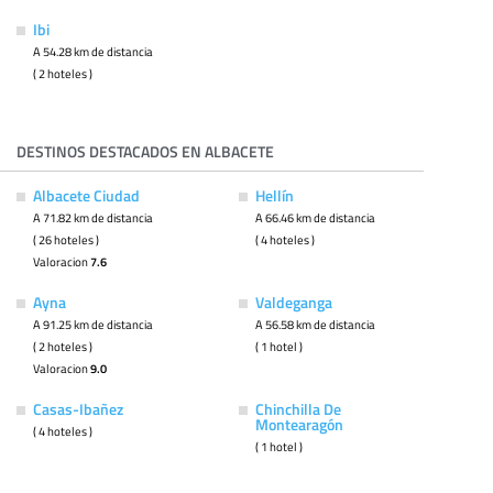
Ibi
A 54.28 km de distancia
( 2 hoteles )
DESTINOS DESTACADOS EN ALBACETE
Albacete Ciudad
Hellín
A 71.82 km de distancia
A 66.46 km de distancia
( 26 hoteles )
( 4 hoteles )
Valoracion
7.6
Ayna
Valdeganga
A 91.25 km de distancia
A 56.58 km de distancia
( 2 hoteles )
( 1 hotel )
Valoracion
9.0
Casas-Ibañez
Chinchilla De
Montearagón
( 4 hoteles )
( 1 hotel )