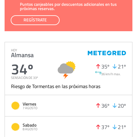
Puntos canjeables por descuentos adicionales en tus
próximas reservas.
REGÍSTRATE
HOY
Almansa
34º
35º
21º
36 km/h max.
SENSACIÓN DE 33º
Riesgo de Tormentas en las próximas horas
Viernes
36º
20º
7 AGOSTO
Sabado
37º
21º
8 AGOSTO