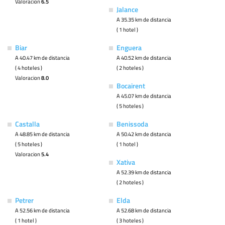
Valoracion
6.5
Jalance
A 35.35 km de distancia
( 1 hotel )
Biar
Enguera
A 40.47 km de distancia
A 40.52 km de distancia
( 4 hoteles )
( 2 hoteles )
Valoracion
8.0
Bocairent
A 45.07 km de distancia
( 5 hoteles )
Castalla
Benissoda
A 48.85 km de distancia
A 50.42 km de distancia
( 5 hoteles )
( 1 hotel )
Valoracion
5.4
Xativa
A 52.39 km de distancia
( 2 hoteles )
Petrer
Elda
A 52.56 km de distancia
A 52.68 km de distancia
( 1 hotel )
( 3 hoteles )