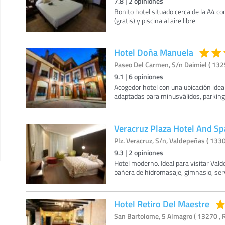
7.8
|
2
opiniones
Bonito hotel situado cerca de la A4 co
(gratis) y piscina al aire libre
Hotel Doña Manuela
Paseo Del Carmen, S/n Daimiel ( 1325
9.1
|
6
opiniones
Acogedor hotel con una ubicación ideal
adaptadas para minusválidos, parking 
Veracruz Plaza Hotel And Sp
Plz. Veracruz, S/n, Valdepeñas ( 1330
9.3
|
2
opiniones
Hotel moderno. Ideal para visitar Vald
bañera de hidromasaje, gimnasio, serv
Hotel Retiro Del Maestre
San Bartolome, 5 Almagro ( 13270 , 