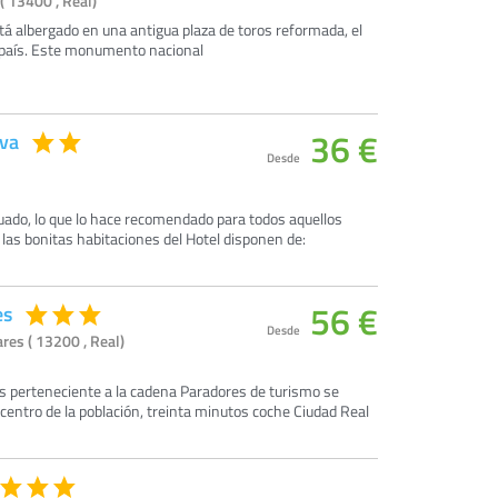
( 13400 , Real)
tá albergado en una antigua plaza de toros reformada, el
l país. Este monumento nacional
36 €
ava
Desde
uado, lo que lo hace recomendado para todos aquellos
 las bonitas habitaciones del Hotel disponen de:
56 €
es
Desde
res ( 13200 , Real)
s perteneciente a la cadena Paradores de turismo se
entro de la población, treinta minutos coche Ciudad Real