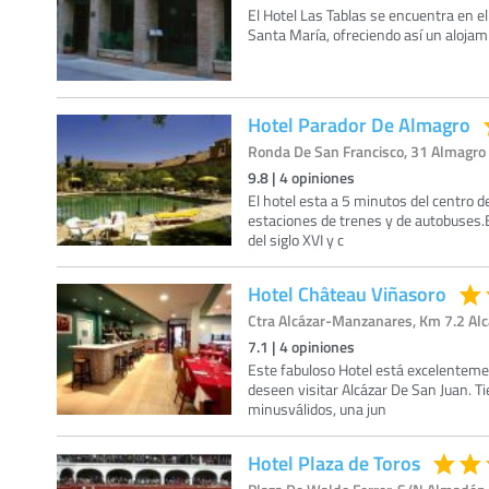
El Hotel Las Tablas se encuentra en el 
Santa María, ofreciendo así un alojam
Hotel Parador De Almagro
Ronda De San Francisco, 31 Almagro 
9.8
|
4
opiniones
El hotel esta a 5 minutos del centro 
estaciones de trenes y de autobuses.E
del siglo XVI y c
Hotel Château Viñasoro
Ctra Alcázar-Manzanares, Km 7.2 Alcá
7.1
|
4
opiniones
Este fabuloso Hotel está excelentem
deseen visitar Alcázar De San Juan. T
minusválidos, una jun
Hotel Plaza de Toros