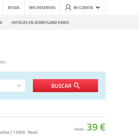
AYUDA
MIS RESERVAS
MI CUENTA
ZA
HOTELES EN DISNEYLAND PARIS
ato:
BUSCAR
39 €
Desde
eñas ( 13300 , Real)