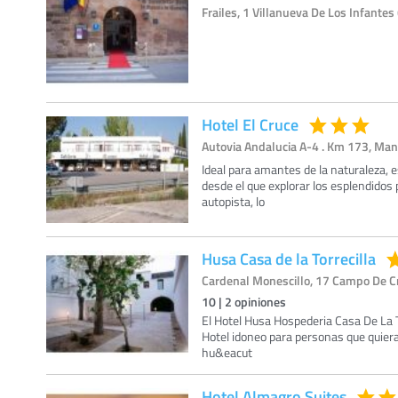
Frailes, 1 Villanueva De Los Infantes 
Hotel El Cruce
Autovia Andalucia A-4 . Km 173, Man
Ideal para amantes de la naturaleza, 
desde el que explorar los esplendidos 
autopista, lo
Husa Casa de la Torrecilla
Cardenal Monescillo, 17 Campo De Cr
10
|
2
opiniones
El Hotel Husa Hospederia Casa De La T
Hotel idoneo para personas que quiera
hu&eacut
Hotel Almagro Suites