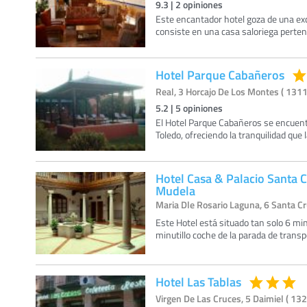
9.3
|
2
opiniones
Este encantador hotel goza de una exce
consiste en una casa saloriega pertene
Hotel Parque Cabañeros
Real, 3 Horcajo De Los Montes ( 1311
5.2
|
5
opiniones
El Hotel Parque Cabañeros se encuent
Toledo, ofreciendo la tranquilidad que
Hotel Casa & Palacio Santa 
Mudela
Maria Dle Rosario Laguna, 6 Santa Cr
Este Hotel está situado tan solo 6 mi
minutillo coche de la parada de tran
Hotel Las Tablas
Virgen De Las Cruces, 5 Daimiel ( 132