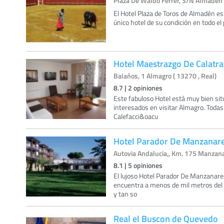
Plaza De Waldo Ferrer, S/N Almadén 
El Hotel Plaza de Toros de Almadén es
único hotel de su condición en todo e
Hotel Maestrazgo De Calatr
Balaños, 1 Almagro ( 13270 , Real)
8.7
|
2
opiniones
Este fabuloso Hotel está muy bien sit
interesados en visitar Almagro. Todas
Calefacci&oacu
Hotel Parador De Manzanar
Autovia Andalucia,, Km. 175 Manzana
8.1
|
5
opiniones
El lujoso Hotel Parador De Manzanare
encuentra a menos de mil metros del c
y tan so
Real el Buscon de Quevedo