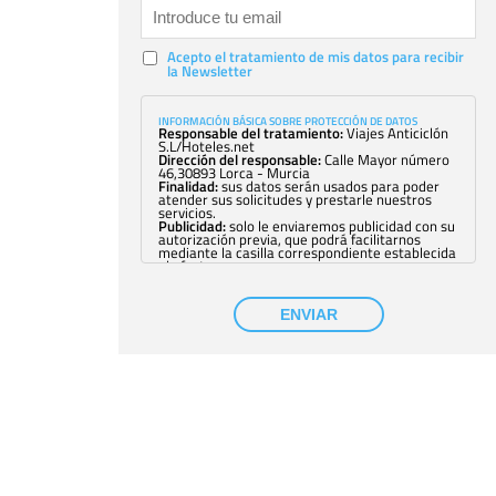
Acepto el tratamiento de mis datos para recibir
la Newsletter
INFORMACIÓN BÁSICA SOBRE PROTECCIÓN DE DATOS
Responsable del tratamiento:
Viajes Anticiclón
S.L/Hoteles.net
Dirección del responsable:
Calle Mayor número
46,30893 Lorca - Murcia
Finalidad:
sus datos serán usados para poder
atender sus solicitudes y prestarle nuestros
servicios.
Publicidad:
solo le enviaremos publicidad con su
autorización previa, que podrá facilitarnos
mediante la casilla correspondiente establecida
al efecto.
Base Jurídica:
únicamente trataremos sus datos
con su consentimiento previo, que podrá
facilitarnos mediante la casilla correspondiente
ENVIAR
establecida al efecto.
Destinatarios:
con carácter general, sólo el
personal de nuestra entidad que esté
debidamente autorizado podrá tener
conocimiento de la información que le pedimos.
No se comunicarán datos a terceros.
Derechos:
tiene derecho a saber qué
información tenemos sobre usted, corregirla y
eliminarla, tal y como se explica en la
información adicional disponible en nuestra
página web.
Información complementaria:
Puede consultar
la información adicional y detallada sobre cómo
tratamos sus datos en la
política de privacidad