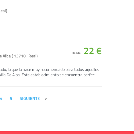
Real)
22 €
Desde
e Alba ( 13710 , Real)
uado, lo que lo hace muy recomendado para todos aquellos
lla De Alba. Este establecimiento se encuentra perfec
4
5
SIGUIENTE