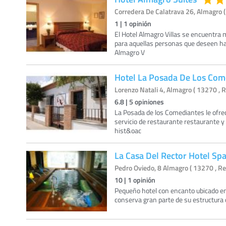
Corredera De Calatrava 26, Almagro (
1
|
1
opinión
El Hotel Almagro Villas se encuentra m
para aquellas personas que deseen ha
Almagro V
Hotel La Posada De Los Com
Lorenzo Natali 4, Almagro ( 13270 , R
6.8
|
5
opiniones
La Posada de los Comediantes le ofre
servicio de restaurante restaurante 
hist&oac
La Casa Del Rector Hotel Sp
Pedro Oviedo, 8 Almagro ( 13270 , Re
10
|
1
opinión
Pequeño hotel con encanto ubicado en 
conserva gran parte de su estructura o