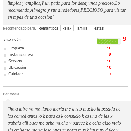
limpios y amplios,Y un patio para los desayunos precioso,Lo
recomiendo,Almagro y sus alrededores,PRECIOSO,para visitar
en mpas de una ocasiòn"
Recomendado para:
Románticos
Relax
Familia
Fiestas
9
VALORACIÓN
Limpieza:
10
Instalaciones:
8
Servicio:
10
Ubicación:
10
Calidad:
7
Por maria
"hola mira yo me llamo maria me gusto mucho la posada de
los comediantes lo k pasa es k consuelo k es una de las k
trabaja alli pues me grita mucho y parece k e echo algo malo
sin embargo maria jose pues se porta muy bien muy dulce y