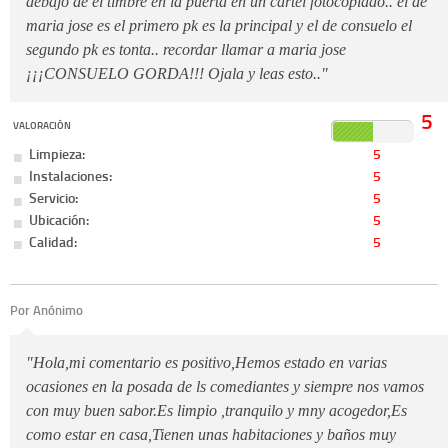
debajo de el timbre en la puerta en un cartel fotocopiado.. el de
maria jose es el primero pk es la principal y el de consuelo el
segundo pk es tonta.. recordar llamar a maria jose
¡¡¡CONSUELO GORDA!!! Ojala y leas esto.."
5
VALORACIÓN
Limpieza:
5
Instalaciones:
5
Servicio:
5
Ubicación:
5
Calidad:
5
Por Anónimo
"Hola,mi comentario es positivo,Hemos estado en varias
ocasiones en la posada de ls comediantes y siempre nos vamos
con muy buen sabor.Es limpio ,tranquilo y mny acogedor,Es
como estar en casa,Tienen unas habitaciones y baños muy