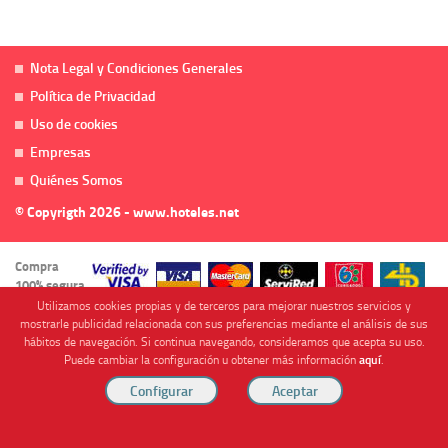
Nota Legal y Condiciones Generales
Política de Privacidad
Uso de cookies
Empresas
Quiénes Somos
© Copyrigth 2026 - www.hoteles.net
Compra
100% segura
Utilizamos cookies propias y de terceros para mejorar nuestros servicios y
mostrarle publicidad relacionada con sus preferencias mediante el análisis de sus
hábitos de navegación. Si continua navegando, consideramos que acepta su uso.
Puede cambiar la configuración u obtener más información
aquí
.
Cofinanciado por
Viajes Anticiclón, S.L. Agencia de Viajes Online - C.I. MU-107-2-25. C/ Mayor nº46 Bajo,
CP: 30893, Almendricos (Murcia, Spain).