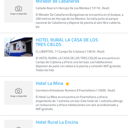
Mirador de Cabañeros
Cañada Real s/n Horcajo De Los Montes ( 13110 , Real)
El Mirador De Cabañeros Bungalows se encuentra en el bosque, a
200 metros de Horcajo de los Montes. Se halla junto al parque
nacional de Cabañeros y dispone de piscina al aire libre cubierta,
pis
HOTEL RURAL LA CASA DE LOS
TRES CIELOS
CL LIBERTAD, 11 Campo De Criptana ( 13610 , Real)
El HOTEL RURAL LA CASA DE LOS TRES CIELOS se encuentra en
Campo de Criptana y ofrece una terraza. Las habitaciones
disponen de patio con vistas a la piscina y conexión WiFi gratuita.
Todas las hab
Hotel La Mina
Carretera Almodovar Numero 9 Puertollano ( 13500 , Real)
El Hotel La Mina se encuentra en Puertollano y ofrece
alojamiento de 1 estrella con bar. Este hotel de 1 estrella alberga
un restaurante y ofrece habitaciones con aire acondicionado y
WiFi gratuita
Hotel Rural La Encina