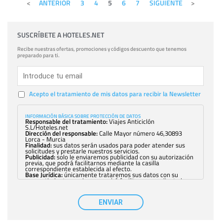
ANTERIOR
3
4
5
6
7
SIGUIENTE
SUSCRÍBETE A HOTELES.NET
Recibe nuestras ofertas, promociones y códigos descuento que tenemos
preparado para ti.
Acepto el tratamiento de mis datos para recibir la Newsletter
INFORMACIÓN BÁSICA SOBRE PROTECCIÓN DE DATOS
Responsable del tratamiento:
Viajes Anticiclón
S.L/Hoteles.net
Dirección del responsable:
Calle Mayor número 46,30893
Lorca - Murcia
Finalidad:
sus datos serán usados para poder atender sus
solicitudes y prestarle nuestros servicios.
Publicidad:
solo le enviaremos publicidad con su autorización
previa, que podrá facilitarnos mediante la casilla
correspondiente establecida al efecto.
Base Jurídica:
únicamente trataremos sus datos con su
consentimiento previo, que podrá facilitarnos mediante la
casilla correspondiente establecida al efecto.
Destinatarios:
con carácter general, sólo el personal de
nuestra entidad que esté debidamente autorizado podrá
ENVIAR
tener conocimiento de la información que le pedimos. No se
comunicarán datos a terceros.
Derechos:
tiene derecho a saber qué información tenemos