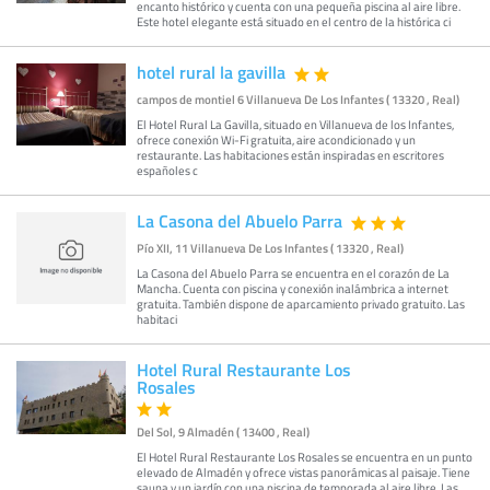
encanto histórico y cuenta con una pequeña piscina al aire libre.
Este hotel elegante está situado en el centro de la histórica ci
hotel rural la gavilla
campos de montiel 6 Villanueva De Los Infantes ( 13320 , Real)
El Hotel Rural La Gavilla, situado en Villanueva de los Infantes,
ofrece conexión Wi-Fi gratuita, aire acondicionado y un
restaurante. Las habitaciones están inspiradas en escritores
españoles c
La Casona del Abuelo Parra
Pío XII, 11 Villanueva De Los Infantes ( 13320 , Real)
La Casona del Abuelo Parra se encuentra en el corazón de La
Mancha. Cuenta con piscina y conexión inalámbrica a internet
gratuita. También dispone de aparcamiento privado gratuito. Las
habitaci
Hotel Rural Restaurante Los
Rosales
Del Sol, 9 Almadén ( 13400 , Real)
El Hotel Rural Restaurante Los Rosales se encuentra en un punto
elevado de Almadén y ofrece vistas panorámicas al paisaje. Tiene
sauna y un jardín con una piscina de temporada al aire libre. Las