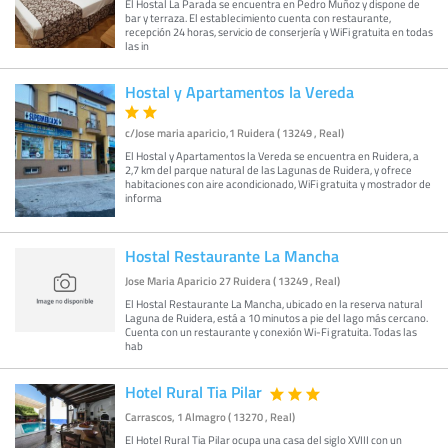
El Hostal La Parada se encuentra en Pedro Muñoz y dispone de
bar y terraza. El establecimiento cuenta con restaurante,
recepción 24 horas, servicio de conserjería y WiFi gratuita en todas
las in
Hostal y Apartamentos la Vereda
c/Jose maria aparicio,1 Ruidera ( 13249 , Real)
El Hostal y Apartamentos la Vereda se encuentra en Ruidera, a
2,7 km del parque natural de las Lagunas de Ruidera, y ofrece
habitaciones con aire acondicionado, WiFi gratuita y mostrador de
informa
Hostal Restaurante La Mancha
Jose Maria Aparicio 27 Ruidera ( 13249 , Real)
El Hostal Restaurante La Mancha, ubicado en la reserva natural
Laguna de Ruidera, está a 10 minutos a pie del lago más cercano.
Cuenta con un restaurante y conexión Wi-Fi gratuita. Todas las
hab
Hotel Rural Tia Pilar
Carrascos, 1 Almagro ( 13270 , Real)
El Hotel Rural Tia Pilar ocupa una casa del siglo XVIII con un