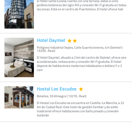
El Hotel Santa Eulalia cuenta con una terraza, vistas a unos
jardínes botánicos del siglo XIX y conexión Wi-Fi gratuita en todas
las zonas. Está en el centro de Puertollano. El hotel ofrece hab
Hotel Daymiel
Polígono industrial Sepes, Calle Guarnicioneros, s/n Daimiel (
13250 , Real)
El Hotel Daymiel, situado a 2 km del centro de Daimiel, ofrece aire
acondicionado, restaurante y conexión Wi-Fi gratuita. El hotel
dispone de habitaciones modernas individuales o dobles (1 o 2
cam
Hostal Los Escudos
Bolaños, 55 Almagro ( 13270 , Real)
El Hostal Los Escudos se encuentra en Castilla-La Mancha, a 22
km de Ciudad Real. Este hotel de gestión familiar y de estilo
tradicional ofrece habitaciones con baño privado y conexión
inalámbr