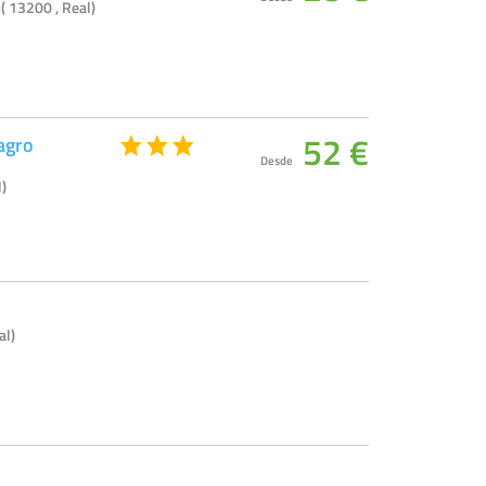
( 13200 , Real)
52 €
agro
Desde
)
al)