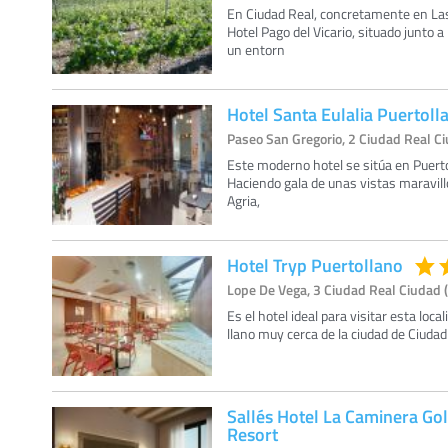
En Ciudad Real, concretamente en Las
Hotel Pago del Vicario, situado junto 
un entorn
Hotel Santa Eulalia Puertoll
Paseo San Gregorio, 2 Ciudad Real Ci
Este moderno hotel se sitúa en Puerto
Haciendo gala de unas vistas maravil
Agria,
Hotel Tryp Puertollano
Lope De Vega, 3 Ciudad Real Ciudad (
Es el hotel ideal para visitar esta loca
llano muy cerca de la ciudad de Ciudad
Sallés Hotel La Caminera Go
Resort