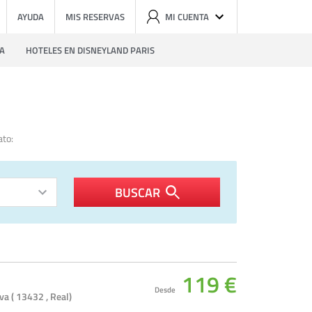
AYUDA
MIS RESERVAS
MI CUENTA
ZA
HOTELES EN DISNEYLAND PARIS
ato:
BUSCAR
119 €
Desde
va ( 13432 , Real)