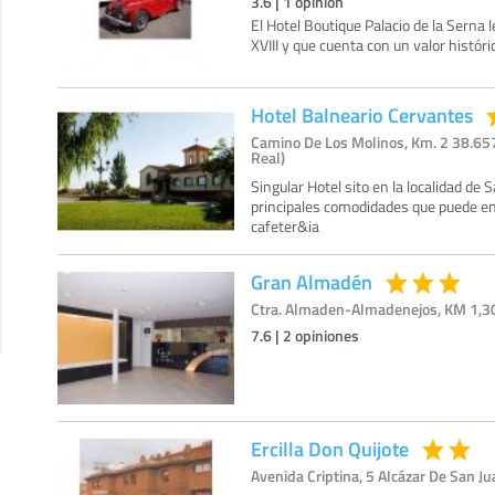
3.6
|
1
opinión
El Hotel Boutique Palacio de la Serna l
XVIII y que cuenta con un valor histór
Hotel Balneario Cervantes
Camino De Los Molinos, Km. 2 38.65
Real)
Singular Hotel sito en la localidad de
principales comodidades que puede en
cafeter&ia
Gran Almadén
Ctra. Almaden-Almadenejos, KM 1,30
7.6
|
2
opiniones
Ercilla Don Quijote
Avenida Criptina, 5 Alcázar De San Ju