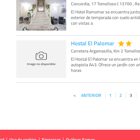
Concordia, 17 Tomelloso ( 13700 , Re
El Hotel Ramomar se encuentra junto a
exterior de temporada con suelo antid
con vistas a
Hostal El Palomar
Carretera Argamasilla, Km 2 Tomellos
El Hostal El Palomar se encuentra en 
autopista A43. Ofrece un jardín con un
horas
ANTERIOR
1
2
3
dad
Uso de cookies
Empresas
Quiénes Somos