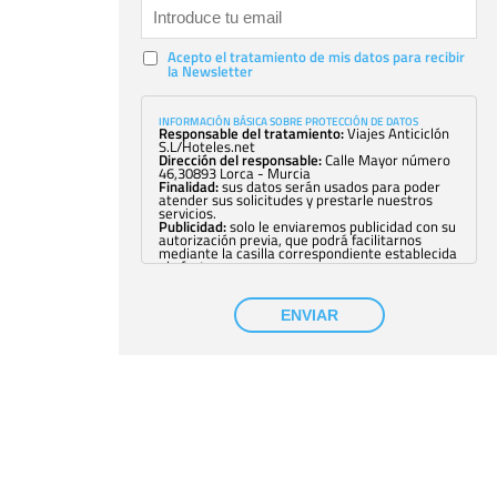
Acepto el tratamiento de mis datos para recibir
la Newsletter
INFORMACIÓN BÁSICA SOBRE PROTECCIÓN DE DATOS
Responsable del tratamiento:
Viajes Anticiclón
S.L/Hoteles.net
Dirección del responsable:
Calle Mayor número
46,30893 Lorca - Murcia
Finalidad:
sus datos serán usados para poder
atender sus solicitudes y prestarle nuestros
servicios.
Publicidad:
solo le enviaremos publicidad con su
autorización previa, que podrá facilitarnos
mediante la casilla correspondiente establecida
al efecto.
Base Jurídica:
únicamente trataremos sus datos
con su consentimiento previo, que podrá
facilitarnos mediante la casilla correspondiente
ENVIAR
establecida al efecto.
Destinatarios:
con carácter general, sólo el
personal de nuestra entidad que esté
debidamente autorizado podrá tener
conocimiento de la información que le pedimos.
No se comunicarán datos a terceros.
Derechos:
tiene derecho a saber qué
información tenemos sobre usted, corregirla y
eliminarla, tal y como se explica en la
información adicional disponible en nuestra
página web.
Información complementaria:
Puede consultar
la información adicional y detallada sobre cómo
tratamos sus datos en la
política de privacidad