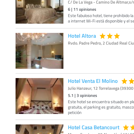
C/ De La Vega - Camino De Altmar,s/n
6
|
11
opiniones
Este fabuloso hotel, tiene prohibido 
a internet Wi-Fi está disponible y el s
Hotel Altora
Rvdo. Padre Pedro, 2 Ciudad Real Ciu
Hotel Venta El Molino
Julio Hanzeur, 12 Torrelavega (39300 
5.1
|
3
opiniones
Este hotel se encuentra situado en pl
gratuita, el parking es gratuito, mas
petición
Hotel Casa Betancourt