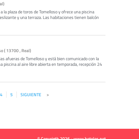
al)
 la plaza de toros de Tomelloso y ofrece una piscina
eslizante y una terraza. Las habitaciones tienen balcón
o ( 13700 , Real)
las afueras de Tomelloso y está bien comunicado con la
a piscina al aire libre abierta en temporada, recepción 24
4
5
SIGUIENTE
© Copyrigth 2026 - www.hoteles.net