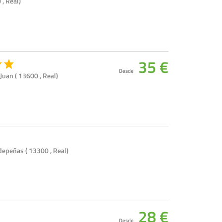
, Real)
35 €
Desde
Juan ( 13600 , Real)
epeñas ( 13300 , Real)
28 €
Desde