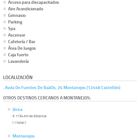
Acceso para discapacitados
Aire Acondicionado
Gimnasio
Parking
Spa
Ascensor
Cafetería / Bar
Área De Juegos
Caja fuerte
Lavandería
LOCALIZACIÓN
. Avda De Fuentes De BaãOs, 26 Montanejos (12448 Castellón)
OTROS DESTINOS CERCANOS A MONTANEJOS:
Jérica
A 17.64 km de distancia
( 1 hotel )
Montanejos