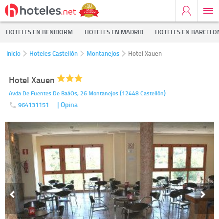
HOTELES EN BENIDORM
HOTELES EN MADRID
HOTELES EN BARCELO
Inicio
Hoteles Castellón
Montanejos
Hotel Xauen
Hotel Xauen
(
)
Avda De Fuentes De BaãOs, 26
Montanejos
12448
Castellón
| Opina
964131151