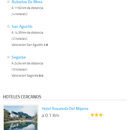
Rubielos De Mora
A 17.62 km de distancia
( 4 hoteles )
San Agustín
A 14.39 km de distancia
( 2 hoteles )
Valoracion San Agustín
2.8
Segorbe
A 24.64 km de distancia
( 5 hoteles )
Valoracion Segorbe
8.6
HOTELES CERCANOS
Hotel Rosaleda Del Mijares
a 0.1 Km