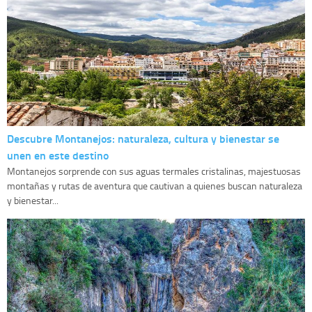
Descubre Montanejos: naturaleza, cultura y bienestar se
unen en este destino
Montanejos sorprende con sus aguas termales cristalinas, majestuosas
montañas y rutas de aventura que cautivan a quienes buscan naturaleza
y bienestar...