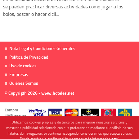
se pueden practicar diversas actividades como jugar a los
bolos, pescar o hacer cicli...
Nota Legal y Condiciones Generales
Política de Privacidad
Uso de cookies
Empresas
Quiénes Somos
© Copyrigth 2026 - www.hoteles.net
Compra
100% segura
Utilizamos cookies propias y de terceros para mejorar nuestros servicios y
mostrarle publicidad relacionada con sus preferencias mediante el análisis de sus
hábitos de navegación. Si continua navegando, consideramos que acepta su uso.
Puede cambiar la configuración u obtener más información
aquí
.