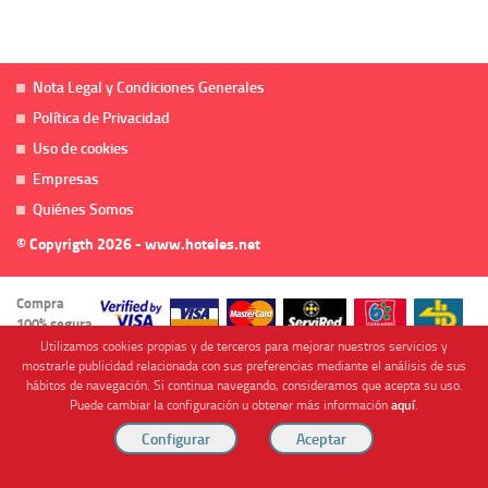
Nota Legal y Condiciones Generales
Política de Privacidad
Uso de cookies
Empresas
Quiénes Somos
© Copyrigth 2026 - www.hoteles.net
Compra
100% segura
Utilizamos cookies propias y de terceros para mejorar nuestros servicios y
mostrarle publicidad relacionada con sus preferencias mediante el análisis de sus
hábitos de navegación. Si continua navegando, consideramos que acepta su uso.
Puede cambiar la configuración u obtener más información
aquí
.
Cofinanciado por
Viajes Anticiclón, S.L. Agencia de Viajes Online - C.I. MU-107-2-25. C/ Mayor nº46 Bajo,