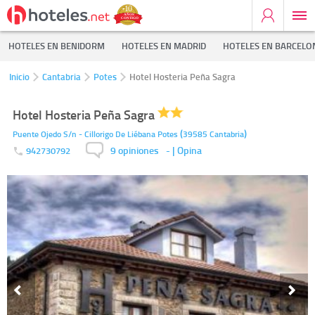
HOTELES EN BENIDORM
HOTELES EN MADRID
HOTELES EN BARCELO
Inicio
Cantabria
Potes
Hotel Hosteria Peña Sagra
Hotel Hosteria Peña Sagra
(
)
Puente Ojedo S/n - Cillorigo De Liébana
Potes
39585
Cantabria
9 opiniones
-
| Opina
942730792