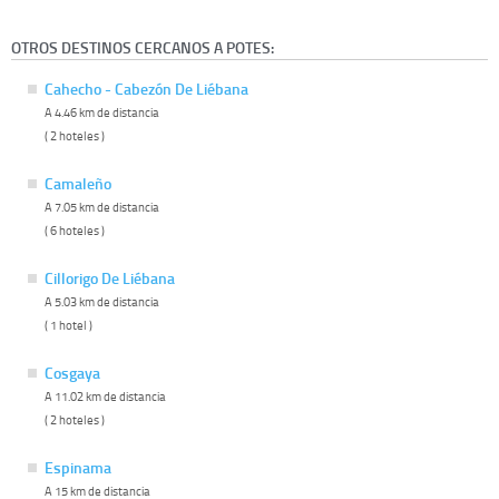
OTROS DESTINOS CERCANOS A POTES:
Cahecho - Cabezón De Liébana
A 4.46 km de distancia
( 2 hoteles )
Camaleño
A 7.05 km de distancia
( 6 hoteles )
Cillorigo De Liébana
A 5.03 km de distancia
( 1 hotel )
Cosgaya
A 11.02 km de distancia
( 2 hoteles )
Espinama
A 15 km de distancia