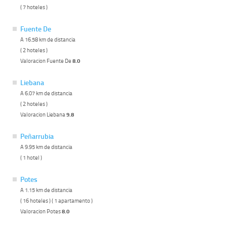
( 7 hoteles )
Fuente De
A 16.58 km de distancia
( 2 hoteles )
Valoracion Fuente De
8.0
Liebana
A 6.07 km de distancia
( 2 hoteles )
Valoracion Liebana
9.8
Peñarrubia
A 9.95 km de distancia
( 1 hotel )
Potes
A 1.15 km de distancia
( 16 hoteles ) ( 1 apartamento )
Valoracion Potes
8.0