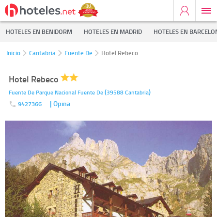
HOTELES EN BENIDORM
HOTELES EN MADRID
HOTELES EN BARCELO
Inicio
Cantabria
Fuente De
Hotel Rebeco
Hotel Rebeco
(
)
Fuente De Parque Nacional
Fuente De
39588
Cantabria
| Opina
9427366