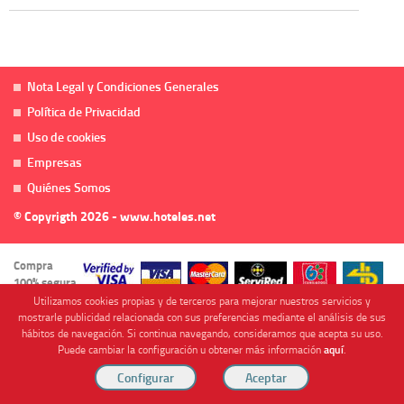
Nota Legal y Condiciones Generales
Política de Privacidad
Uso de cookies
Empresas
Quiénes Somos
© Copyrigth 2026 - www.hoteles.net
Compra
100% segura
Utilizamos cookies propias y de terceros para mejorar nuestros servicios y
mostrarle publicidad relacionada con sus preferencias mediante el análisis de sus
hábitos de navegación. Si continua navegando, consideramos que acepta su uso.
Puede cambiar la configuración u obtener más información
aquí
.
Cofinanciado por