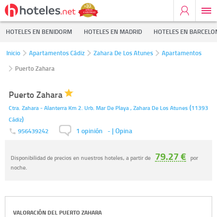
HOTELES EN BENIDORM
HOTELES EN MADRID
HOTELES EN BARCELO
Inicio
Apartamentos Cádiz
Zahara De Los Atunes
Apartamentos
Puerto Zahara
Puerto Zahara
(
Ctra. Zahara - Alanterra Km 2. Urb. Mar De Playa ,
Zahara De Los Atunes
11393
)
Cádiz
1 opinión
-
| Opina
956439242
79.27 €
Disponibilidad de precios en nuestros hoteles, a partir de
por
noche.
VALORACIÓN DEL
PUERTO ZAHARA