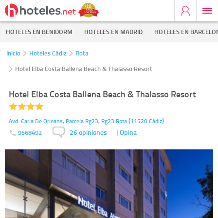
HOTELES EN BENIDORM
HOTELES EN MADRID
HOTELES EN BARCELO
Inicio
Hoteles Cádiz
Rota
Hotel Elba Costa Ballena Beach & Thalasso Resort
Hotel Elba Costa Ballena Beach & Thalasso Resort
(
)
Avd. Carla De Orleans, Parcela Rg23, Rg23
Rota
11520
Cádiz
26 opiniones
-
| Opina
9568492