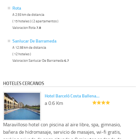
Rota
A 2.93 km de distancia
( 15 hoteles ) ( 2 apartamentos )
Valoracion Rota
7.8
Sanlucar De Barrameda
A 12.58 km de distancia
( 12 hoteles )
Valoracion Sanlucar De Barrameda
6.7
HOTELES CERCANOS
Hotel Barceló Costa Ballena…
a 0.6 Km
Maravilloso hotel con piscina al aire libre, spa, gimnasio,
bañera de hidromasaje, servicio de masajes, wi-fi gratis,