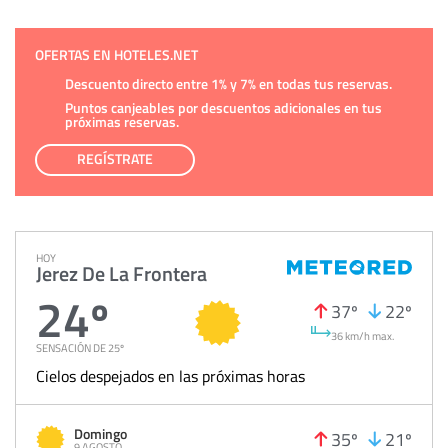
OFERTAS EN HOTELES.NET
Descuento directo entre 1% y 7% en todas tus reservas.
Puntos canjeables por descuentos adicionales en tus
próximas reservas.
REGÍSTRATE
HOY
Jerez De La Frontera
24º
37º
22º
36 km/h max.
SENSACIÓN DE 25º
Cielos despejados en las próximas horas
Domingo
35º
21º
9 AGOSTO