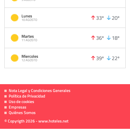
Lunes
33º
20º
10 AGOSTO
Martes
36º
18º
11 AGOSTO
Miercoles
39º
22º
12 AGOSTO
Nota Legal y Condiciones Generales
Política de Privacidad
Uso de cookies
Empresas
Quiénes Somos
© Copyrigth 2026 - www.hoteles.net