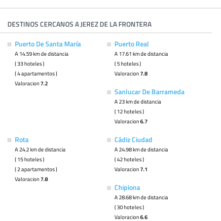
DESTINOS CERCANOS A JEREZ DE LA FRONTERA
Puerto De Santa María
Puerto Real
A 14.59 km de distancia
A 17.61 km de distancia
( 33 hoteles )
( 5 hoteles )
( 4 apartamentos )
Valoracion
7.8
Valoracion
7.2
Sanlucar De Barrameda
A 23 km de distancia
( 12 hoteles )
Valoracion
6.7
Rota
Cádiz Ciudad
A 24.2 km de distancia
A 24.98 km de distancia
( 15 hoteles )
( 42 hoteles )
( 2 apartamentos )
Valoracion
7.1
Valoracion
7.8
Chipiona
A 28.68 km de distancia
( 30 hoteles )
Valoracion
6.6