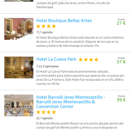
campos de golf, pista de tenis, centro fitnes, circuito de
hidroterapia,
Hotel Boutique Bellas Artes
Desde
27 €
7
|
1
opinión
El Hotel Boutique Bellas Artes está sitaudo en el centro histórico
de Jerez, a 70 metros de la catedral. Dispone de terraza en la
azotea y bañera de hidromasaje al exterior. Pe
Hotel La Cueva Park
Desde
37 €
7.2
|
2
opiniones
El Hotel La Cueva Park está excelentemente ubicado,
recomendable para todos aquellos que quieran dar un paseo por
Jerez De La Frontera. Este Hotel fue restaurado en el año 2000 y
cuenta con 50 ha
Hotel Barceló Jerez Montecastillo -
Desde
39 €
Barceló Jerez Montecastillo &
Convention Center
3
|
1
opinión
El Barceló Montecastillo Resort se encuentra situado dentro del
campo de golf de Montecastillo y ofrece a sus huéspedes el