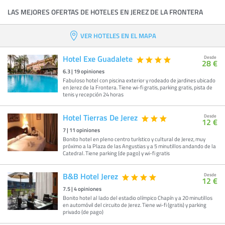
LAS MEJORES OFERTAS DE HOTELES EN JEREZ DE LA FRONTERA
VER HOTELES EN EL MAPA
Hotel Exe Guadalete
Desde
28 €
6.3
|
19
opiniones
Fabuloso hotel con piscina exterior y rodeado de jardines ubicado
en Jerez de la Frontera. Tiene wi-fi gratis, parking gratis, pista de
tenis y recepción 24 horas
Hotel Tierras De Jerez
Desde
12 €
7
|
11
opiniones
Bonito hotel en pleno centro turístico y cultural de Jerez, muy
próximo a la Plaza de las Angustias y a 5 minutillos andando de la
Catedral. Tiene parking (de pago) y wi-fi gratis
B&B Hotel Jerez
Desde
12 €
7.5
|
4
opiniones
Bonito hotel al lado del estadio olímpico Chapín y a 20 minutillos
en automóvil del circuito de Jerez. Tiene wi-fi (gratis) y parking
privado (de pago)