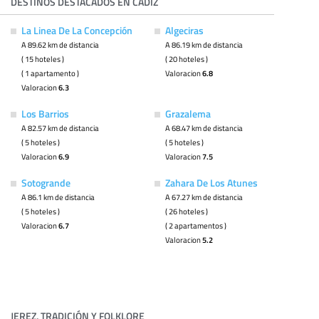
DESTINOS DESTACADOS EN CÁDIZ
La Linea De La Concepción
Algeciras
A 89.62 km de distancia
A 86.19 km de distancia
( 15 hoteles )
( 20 hoteles )
( 1 apartamento )
Valoracion
6.8
Valoracion
6.3
Los Barrios
Grazalema
A 82.57 km de distancia
A 68.47 km de distancia
( 5 hoteles )
( 5 hoteles )
Valoracion
6.9
Valoracion
7.5
Sotogrande
Zahara De Los Atunes
A 86.1 km de distancia
A 67.27 km de distancia
( 5 hoteles )
( 26 hoteles )
Valoracion
6.7
( 2 apartamentos )
Valoracion
5.2
JEREZ, TRADICIÓN Y FOLKLORE