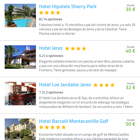
Hotel Hipotels Sherry Park
Desde
35 €
8
|
14
opiniones
Fabuloso hotel a 15 minutillos a pie del centro de Jerez, y a solo 25
minutos a pie de las Bodegas de Jerez y de la Catedral. Tiene
Piscina exterior e interior
Hotel Jerez
Desde
40 €
5.2
|
4
opiniones
Elegante establecimiento con piscina al aire libre, piscina cubierta
y spa con una ubicación muy buena para visitar Jerez de la
Frontera. Tiene gimnasio, sauna y servicio de masajes
Hotel Los Jandalos Jerez
Desde
32 €
7.3
|
2
opiniones
El Hotel Los Jándalos Jerez & Spa, de 4 estrellas, ofrece un
alojamiento elegante con el encanto de albergar las bodegas
restauradas de Williams & Humbert. Se encuentra a solo 1 kilóm
Hotel Barceló Montecastillo Golf
Desde
50 €
Excelente hotel situado en el campo de golf de MonteCastillo.
Este moderno conplejo ofrece a sus clientes variedad de ocio: