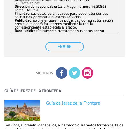
S.L/Hoteles.net
Dirección del responsable:
Calle Mayor número 46,30893
Lorca - Murcia
Finalidad:
sus datos serán usados para poder atender sus
solicitudes y prestarle nuestros servicios.
Publicidad:
solo le enviaremos publicidad con su autorización
previa, que podrá facilitarnos mediante la casilla
correspondiente establecida al efecto.
Base Jurídica:
únicamente trataremos sus datos con su
consentimiento previo, que podrá facilitarnos mediante la
casilla correspondiente establecida al efecto.
Destinatarios:
con carácter general, sólo el personal de
nuestra entidad que esté debidamente autorizado podrá
ENVIAR
tener conocimiento de la información que le pedimos. No se
comunicarán datos a terceros.
Derechos:
tiene derecho a saber qué información tenemos
sobre usted, corregirla y eliminarla, tal y como se explica en
la información adicional disponible en nuestra página web.
Información complementaria:
Puede consultar la información
adicional y detallada sobre cómo tratamos sus datos en la
política de privacidad
SÍGUENOS
GUÍA DE JEREZ DE LA FRONTERA
Guía de Jerez de la Frontera
Los vinos, el brandy, los caballos, el flamenco o las motos forman parte de