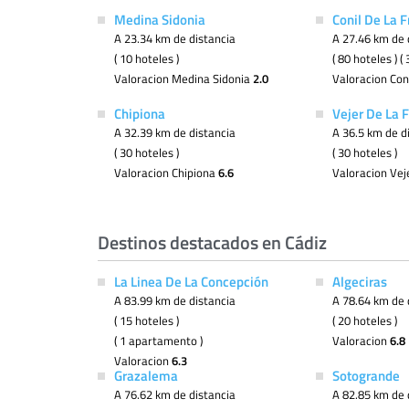
Medina Sidonia
Conil De La F
A 23.34 km de distancia
A 27.46 km de 
( 10 hoteles )
( 80 hoteles ) 
Valoracion Medina Sidonia
2.0
Valoracion Con
Chipiona
Vejer De La 
A 32.39 km de distancia
A 36.5 km de d
( 30 hoteles )
( 30 hoteles )
Valoracion Chipiona
6.6
Valoracion Vej
Destinos destacados en Cádiz
La Linea De La Concepción
Algeciras
A 83.99 km de distancia
A 78.64 km de 
( 15 hoteles )
( 20 hoteles )
( 1 apartamento )
Valoracion
6.8
Valoracion
6.3
Grazalema
Sotogrande
A 76.62 km de distancia
A 82.85 km de 