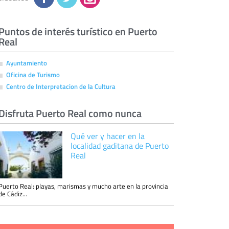
eliminarla, tal y como se explica en la
información adicional disponible en nuestra
página web.
Información complementaria:
Puede consultar
la información adicional y detallada sobre cómo
Puntos de interés turístico en Puerto
tratamos sus datos en la
política de privacidad
Real
Ayuntamiento
Oficina de Turismo
Centro de Interpretacion de la Cultura
Disfruta Puerto Real como nunca
Qué ver y hacer en la
localidad gaditana de Puerto
Real
Puerto Real: playas, marismas y mucho arte en la provincia
de Cádiz...