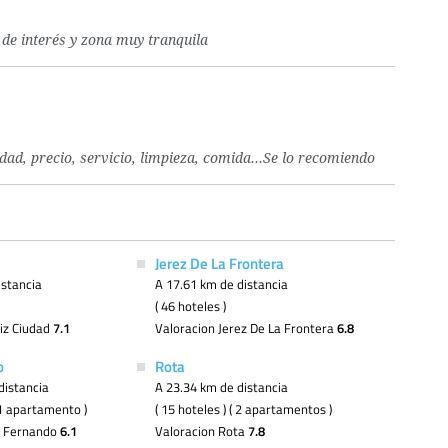
de interés y zona muy tranquila
idad, precio, servicio, limpieza, comida...Se lo recomiendo
Jerez De La Frontera
istancia
A 17.61 km de distancia
( 46 hoteles )
iz Ciudad
7.1
Valoracion Jerez De La Frontera
6.8
o
Rota
distancia
A 23.34 km de distancia
( 1 apartamento )
( 15 hoteles ) ( 2 apartamentos )
n Fernando
6.1
Valoracion Rota
7.8