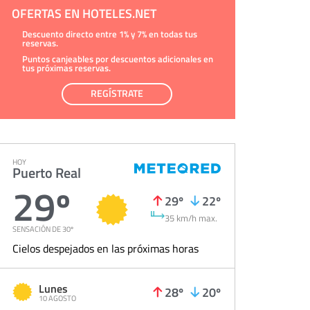
OFERTAS EN HOTELES.NET
Descuento directo entre 1% y 7% en todas tus
reservas.
Puntos canjeables por descuentos adicionales en
tus próximas reservas.
REGÍSTRATE
HOY
Puerto Real
29º
29º
22º
35 km/h max.
SENSACIÓN DE 30º
Cielos despejados en las próximas horas
Lunes
28º
20º
10 AGOSTO