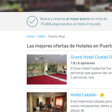
al mejor precio
Busca y reserva
en más de
75.000 alojamientos en todo el mundo.
Inicio
Cádiz
Puerto Real
Las mejores ofertas de Hoteles en Puert
Grand Hotel Ciudad D
7.8
|
6
opiniones
El Gran Hotel Ciudad Del S
personas que quieran dar un
2 personas, una
Hotel Catalán
Este hotel esta situado junt
varios restaurantes, bares y
playas de