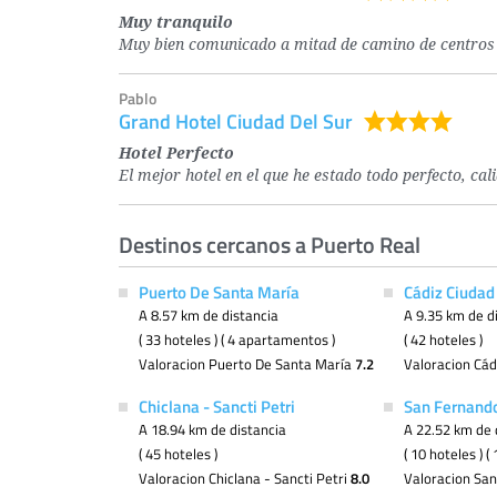
Muy tranquilo
Muy bien comunicado a mitad de camino de centros 
Pablo
Grand Hotel Ciudad Del Sur
Hotel Perfecto
El mejor hotel en el que he estado todo perfecto, cal
Destinos cercanos a Puerto Real
Puerto De Santa María
Cádiz Ciudad
A 8.57 km de distancia
A 9.35 km de d
( 33 hoteles ) ( 4 apartamentos )
( 42 hoteles )
Valoracion Puerto De Santa María
7.2
Valoracion Cád
Chiclana - Sancti Petri
San Fernand
A 18.94 km de distancia
A 22.52 km de 
( 45 hoteles )
( 10 hoteles ) 
Valoracion Chiclana - Sancti Petri
8.0
Valoracion Sa