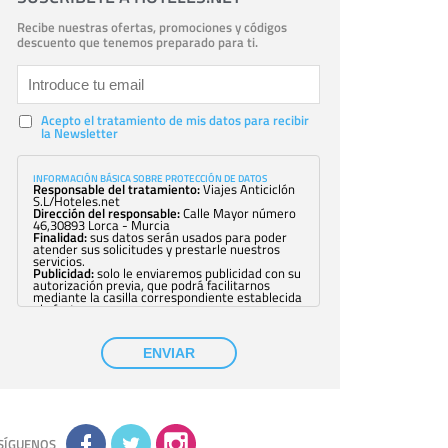
Recibe nuestras ofertas, promociones y códigos
descuento que tenemos preparado para ti.
Acepto el tratamiento de mis datos para recibir
la Newsletter
INFORMACIÓN BÁSICA SOBRE PROTECCIÓN DE DATOS
Responsable del tratamiento:
Viajes Anticiclón
S.L/Hoteles.net
Dirección del responsable:
Calle Mayor número
46,30893 Lorca - Murcia
Finalidad:
sus datos serán usados para poder
atender sus solicitudes y prestarle nuestros
servicios.
Publicidad:
solo le enviaremos publicidad con su
autorización previa, que podrá facilitarnos
mediante la casilla correspondiente establecida
al efecto.
Base Jurídica:
únicamente trataremos sus datos
con su consentimiento previo, que podrá
facilitarnos mediante la casilla correspondiente
ENVIAR
establecida al efecto.
Destinatarios:
con carácter general, sólo el
personal de nuestra entidad que esté
debidamente autorizado podrá tener
conocimiento de la información que le pedimos.
No se comunicarán datos a terceros.
Derechos:
tiene derecho a saber qué
información tenemos sobre usted, corregirla y
SÍGUENOS