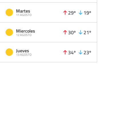
Martes
29º
19º
11 AGOSTO
Miercoles
30º
21º
12 AGOSTO
Jueves
34º
23º
13 AGOSTO