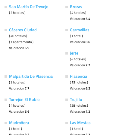
San Martín De Trevejo
Brozas
( 3 hoteles )
( 4 hoteles )
Valoracion
5.4
Cáceres Ciudad
Garrovillas
( 40 hoteles )
( 1 hotel )
( 1 apartamento )
Valoracion
8.6
Valoracion
6.9
Jerte
( 4 hoteles )
Valoracion
7.2
Malpartida De Plasencia
Plasencia
( 2 hoteles )
( 13 hoteles )
Valoracion
7.7
Valoracion
6.2
Torrejón El Rubio
Trujillo
( 4 hoteles )
( 28 hoteles )
Valoracion
6.6
Valoracion
7.2
Madroñera
Las Mestas
( 1 hotel )
( 1 hotel )
Valoracion
8.7
Valoracion
7.3