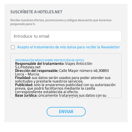
SUSCRÍBETE A HOTELES.NET
Recibe nuestras ofertas, promociones y códigos descuento que tenemos
preparado para ti.
Acepto el tratamiento de mis datos para recibir la Newsletter
INFORMACIÓN BÁSICA SOBRE PROTECCIÓN DE DATOS
Responsable del tratamiento:
Viajes Anticiclón
S.L/Hoteles.net
Dirección del responsable:
Calle Mayor número 46,30893
Lorca - Murcia
Finalidad:
sus datos serán usados para poder atender sus
solicitudes y prestarle nuestros servicios.
Publicidad:
solo le enviaremos publicidad con su autorización
previa, que podrá facilitarnos mediante la casilla
correspondiente establecida al efecto.
Base Jurídica:
únicamente trataremos sus datos con su
consentimiento previo, que podrá facilitarnos mediante la
casilla correspondiente establecida al efecto.
Destinatarios:
con carácter general, sólo el personal de
nuestra entidad que esté debidamente autorizado podrá
ENVIAR
tener conocimiento de la información que le pedimos. No se
comunicarán datos a terceros.
Derechos:
tiene derecho a saber qué información tenemos
sobre usted, corregirla y eliminarla, tal y como se explica en
la información adicional disponible en nuestra página web.
Información complementaria:
Puede consultar la información