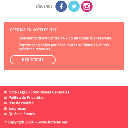
adicional y detallada sobre cómo tratamos sus datos en la
política de privacidad
SÍGUENOS
OFERTAS EN HOTELES.NET
Descuento directo entre 1% y 7% en todas tus reservas.
Puntos canjeables por descuentos adicionales en tus
próximas reservas.
REGÍSTRATE
Nota Legal y Condiciones Generales
Política de Privacidad
Uso de cookies
Empresas
Quiénes Somos
© Copyrigth 2026 - www.hoteles.net