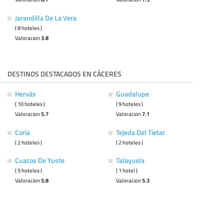
Jarandilla De La Vera
( 8 hoteles )
Valoracion
3.8
DESTINOS DESTACADOS EN CÁCERES
Hervás
Guadalupe
( 10 hoteles )
( 9 hoteles )
Valoracion
5.7
Valoracion
7.1
Coria
Tejeda Del Tietar
( 2 hoteles )
( 2 hoteles )
Cuacos De Yuste
Talayuela
( 5 hoteles )
( 1 hotel )
Valoracion
5.8
Valoracion
5.3