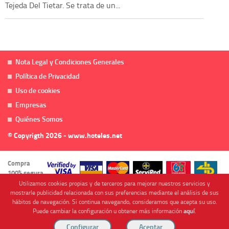
Tejeda Del Tietar. Se trata de un...
Nota Legal y Condiciones Generales
Política de Privacidad
Uso de cookies
Empresas
Quiénes Somos
© Copyrigth 2026 - www.hoteles.net
Compra
100% segura
Utilizamos cookies propias y de terceros para mejorar nuestros servicios y
mostrarle publicidad relacionada con sus preferencias mediante el análisis de sus
hábitos de navegación. Si continua navegando, consideramos que acepta su uso.
Puede cambiar la configuración u obtener más información
aquí
.
Cofinanciado por