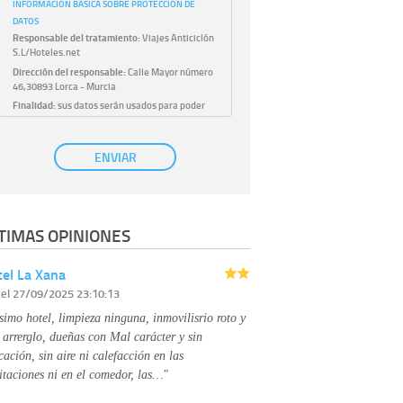
INFORMACIÓN BÁSICA SOBRE PROTECCIÓN DE
DATOS
Responsable del tratamiento:
Viajes Anticiclón
S.L/Hoteles.net
Dirección del responsable:
Calle Mayor número
46,30893 Lorca - Murcia
Finalidad:
sus datos serán usados para poder
atender sus solicitudes y prestarle nuestros
servicios.
Publicidad:
solo le enviaremos publicidad con su
ENVIAR
autorización previa, que podrá facilitarnos
mediante la casilla correspondiente
establecida al efecto.
Base Jurídica:
únicamente trataremos sus datos
TIMAS OPINIONES
con su consentimiento previo, que podrá
facilitarnos mediante la casilla correspondiente
establecida al efecto.
el La Xana
Destinatarios:
con carácter general, sólo el
r
el 27/09/2025 23:10:13
personal de nuestra entidad que esté
debidamente autorizado podrá tener
simo hotel, limpieza ninguna, inmovilisrio roto y
conocimiento de la información que le pedimos.
No se comunicarán datos a terceros.
 arrerglo, dueñas con Mal carácter y sin
Derechos:
tiene derecho a saber qué
cación, sin aire ni calefacción en las
información tenemos sobre usted, corregirla y
itaciones ni en el comedor, las…"
eliminarla, tal y como se explica en la
información adicional disponible en nuestra