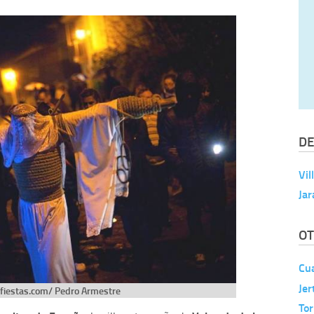
DE
Vil
Jar
OT
Cu
Jer
yfiestas.com/ Pedro Armestre
To