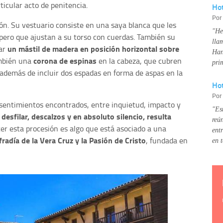
ticular acto de penitencia.
Ho
Po
ón. Su vestuario consiste en una saya blanca que les
"He
, pero que ajustan a su torso con cuerdas. También su
lla
un mástil de madera en posición horizontal sobre
tar
Han
corona de espinas
ambién una
en la cabeza, que cubren
pri
además de incluir dos espadas en forma de aspas en la
Hot
Po
 sentimientos encontrados, entre inquietud, impacto y
"Es
 desfilar, descalzos y en absoluto silencio, resulta
reú
er esta procesión es algo que está asociado a una
ent
fradía de la Vera Cruz y la Pasión de Cristo
, fundada en
en 