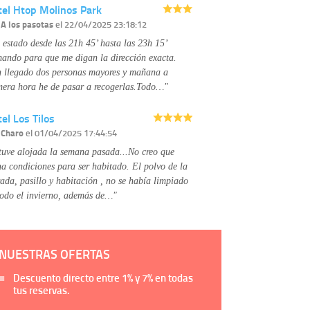
tel Htop Molinos Park
página web.
Información complementaria:
Puede consultar
r
A los pasotas
el 22/04/2025 23:18:12
la información adicional y detallada sobre cómo
 estado desde las 21h 45’ hasta las 23h 15’
tratamos sus datos en la
política de privacidad
mando para que me digan la dirección exacta.
 llegado dos personas mayores y mañana a
mera hora he de pasar a recogerlas.Todo…"
el Los Tilos
r
Charo
el 01/04/2025 17:44:54
tuve alojada la semana pasada...No creo que
na condiciones para ser habitado. El polvo de la
rada, pasillo y habitación , no se había limpiado
todo el invierno, además de…"
NUESTRAS OFERTAS
Descuento directo entre
1%
y
7%
en todas
tus reservas.