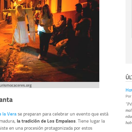
ÚL
urismocaceres.org
Hot
Po
anta
"Pé
mal
 la Vera
se preparan para celebrar un evento que está
edu
la tradición de Los Empalaos
remadura,
. Tiene lugar la
hab
siste en una procesión protagonizada por estos