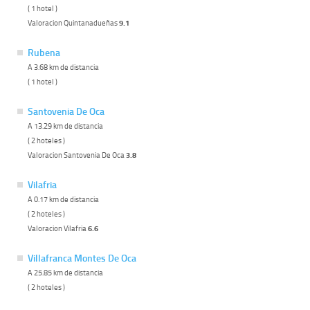
( 1 hotel )
Valoracion Quintanadueñas
9.1
Rubena
A 3.68 km de distancia
( 1 hotel )
Santovenia De Oca
A 13.29 km de distancia
( 2 hoteles )
Valoracion Santovenia De Oca
3.8
Vilafria
A 0.17 km de distancia
( 2 hoteles )
Valoracion Vilafria
6.6
Villafranca Montes De Oca
A 25.85 km de distancia
( 2 hoteles )