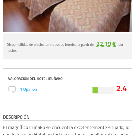
22.19 €
Disponibilidad de precios en nuestros hoteles, a partir de
por
noche.
VALORACIÓN DEL
HOTEL IRUÑAKO
2.4
1
Opinión
DESCRIPCIÓN
El magnífico Iruñako se encuentra excelentemente situado, lo
que lo hace un Hotel perfecto para todos aquellos interesados