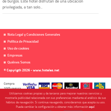
de burgos. Este hotel disfrutan de una ubicación
privilegiada, a tan solo...
Nota Legal y Condiciones Generales
Política de Privacidad
Uso de cookies
Empresas
Quiénes Somos
© Copyrigth 2026 - www.hoteles.net
Compra
100% segura
Utilizamos cookies propias y de terceros para mejorar nuestros servicios y
mostrarle publicidad relacionada con sus preferencias mediante el análisis de sus
hábitos de navegación. Si continua navegando, consideramos que acepta su uso.
Puede cambiar la configuración u obtener más información
aquí
.