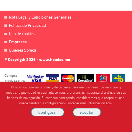
Nota Legal y Condiciones Generales
Política de Privacidad
Uso de cookies
Empresas
Quiénes Somos
© Copyrigth 2026 - www.hoteles.net
Compra
100% segura
Utilizamos cookies propias y de terceros para mejorar nuestros servicios y
mostrarle publicidad relacionada con sus preferencias mediante el análisis de sus
hábitos de navegación. Si continua navegando, consideramos que acepta su uso.
Puede cambiar la configuración u obtener más información
aquí
.
Cofinanciado por
Viajes Anticiclón, S.L. Agencia de Viajes Online - C.I. MU-107-2-25. C/ Mayor nº46 Bajo,
CP: 30893, Almendricos (Murcia, Spain).