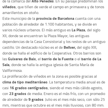
Alto Penedés
de la comarca del
. En su paisaje predominan los
viñedos
, que tiñen de verde el campo en primavera y de tonos
amarillentos en otoño.
provincia de Barcelona
Este municipio de la
cuenta con una
población de alrededor de 1.100 habitantes, y se divide en
La Plaza
varios núcleos urbanos. El más antiguo es
, del siglo
XII, donde se encuentran la Plaza Mayor, las antiguas
dependencias de la Casa Consistorial y los restos de un antiguo
Bellver,
castillo. Un destacado núcleo es el de
del siglo XIII,
donde se halla el edificio de la Cooperativa. Otros barrios son
Guixeres de Baix
barrio de la Fuente
barrio de La
las
, el
o el
Sala
, donde se halla la antigua iglesia de Santa María de
Vallformosa.
La proliferación de viñedos en la zona es posible gracias al
clima de tipo mediterráneo
. La temperatura media anual es de
16 grados centígrados
casi
, siendo el mes más cálido agosto,
23 grados
con
de media. Enero es el más frío, con un promedio
9 grados
de alrededor de
. Julio es el mes más seco, con sólo 25
mm, mientras que octubre es el mes más lluvioso, con 80 mm.