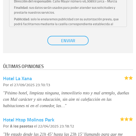
Dirección del responsable:
Calle Mayor número 46,30893 Lorca - Murcia
Finalidad:
sus datos serán usados para poder atender sus solicitudes y
prestarle nuestros servicios.
Publicidad:
solo le enviaremos publicidad con su autorización previa, que
podrá facilitarnos mediante la casilla correspondiente establecida al
efecto.
Base Jurídica:
únicamente trataremos sus datos con su consentimiento
ENVIAR
previo, que podrá facilitarnos mediante la casilla correspondiente
establecida al efecto.
Destinatarios:
con carácter general, sólo el personal de nuestra entidad
que esté debidamente autorizado podrá tener conocimiento de la
información que le pedimos. No se comunicarán datos a terceros.
ÚLTIMAS OPINIONES
Derechos:
tiene derecho a saber qué información tenemos sobre usted,
corregirla y eliminarla, tal y como se explica en la información adicional
Hotel La Xana
disponible en nuestra página web.
Información complementaria:
Puede consultar la información adicional y
Por
el 27/09/2025 23:10:13
detallada sobre cómo tratamos sus datos en la
política de privacidad
"Pésimo hotel, limpieza ninguna, inmovilisrio roto y mal arrerglo, dueñas
con Mal carácter y sin educación, sin aire ni calefacción en las
habitaciones ni en el comedor, las…"
Hotel Htop Molinos Park
Por
A los pasotas
el 22/04/2025 23:18:12
"He estado desde las 21h 45’ hasta las 23h 15’ llamando para que me