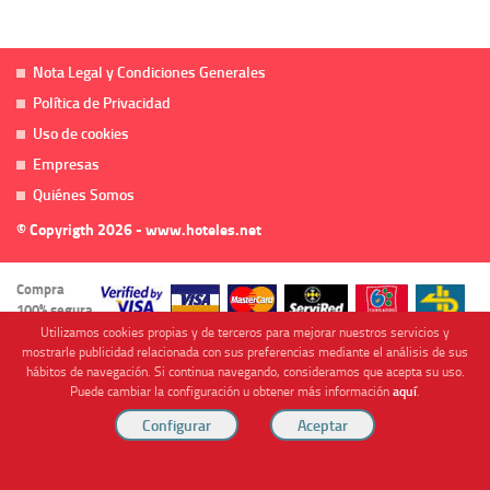
Nota Legal y Condiciones Generales
Política de Privacidad
Uso de cookies
Empresas
Quiénes Somos
© Copyrigth 2026 - www.hoteles.net
Compra
100% segura
Utilizamos cookies propias y de terceros para mejorar nuestros servicios y
mostrarle publicidad relacionada con sus preferencias mediante el análisis de sus
hábitos de navegación. Si continua navegando, consideramos que acepta su uso.
Puede cambiar la configuración u obtener más información
aquí
.
Cofinanciado por
Viajes Anticiclón, S.L. Agencia de Viajes Online - C.I. MU-107-2-25. C/ Mayor nº46 Bajo,
CP: 30893, Almendricos (Murcia, Spain).