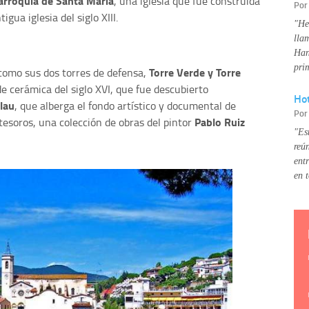
arroquia de Santa María
, una iglesia que fue construida
Po
ua iglesia del siglo XIII.
"He
lla
Han
pri
Torre Verde y Torre
como sus dos torres de defensa,
de cerámica del siglo XVI, que fue descubierto
Hot
lau
, que alberga el fondo artístico y documental de
Po
Pablo Ruiz
 tesoros, una colección de obras del pintor
"Es
reú
ent
en 