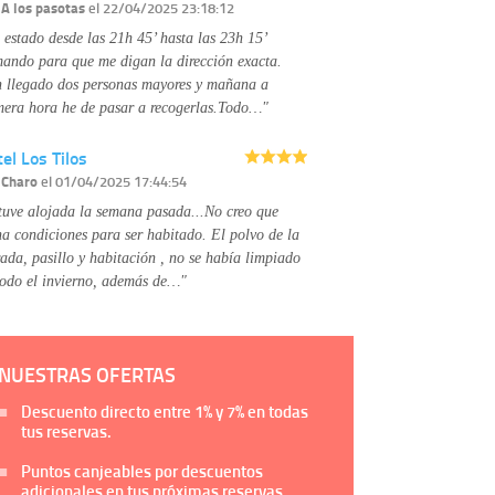
Información complementaria:
Puede consultar
r
A los pasotas
el 22/04/2025 23:18:12
la información adicional y detallada sobre cómo
 estado desde las 21h 45’ hasta las 23h 15’
tratamos sus datos en la
política de privacidad
mando para que me digan la dirección exacta.
 llegado dos personas mayores y mañana a
mera hora he de pasar a recogerlas.Todo…"
el Los Tilos
r
Charo
el 01/04/2025 17:44:54
tuve alojada la semana pasada...No creo que
na condiciones para ser habitado. El polvo de la
rada, pasillo y habitación , no se había limpiado
todo el invierno, además de…"
NUESTRAS OFERTAS
Descuento directo entre
1%
y
7%
en todas
tus reservas.
Puntos canjeables por descuentos
adicionales en tus próximas reservas.