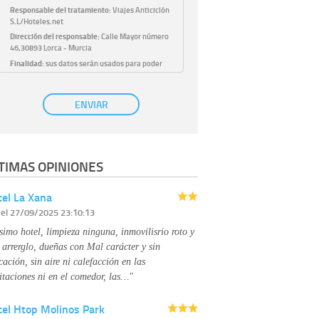
Responsable del tratamiento:
Viajes Anticiclón
S.L/Hoteles.net
Dirección del responsable:
Calle Mayor número
46,30893 Lorca - Murcia
Finalidad:
sus datos serán usados para poder
atender sus solicitudes y prestarle nuestros
servicios.
Publicidad:
solo le enviaremos publicidad con su
ENVIAR
autorización previa, que podrá facilitarnos
mediante la casilla correspondiente
establecida al efecto.
Base Jurídica:
únicamente trataremos sus datos
TIMAS OPINIONES
con su consentimiento previo, que podrá
facilitarnos mediante la casilla correspondiente
establecida al efecto.
el La Xana
Destinatarios:
con carácter general, sólo el
r
el 27/09/2025 23:10:13
personal de nuestra entidad que esté
debidamente autorizado podrá tener
simo hotel, limpieza ninguna, inmovilisrio roto y
conocimiento de la información que le pedimos.
No se comunicarán datos a terceros.
 arrerglo, dueñas con Mal carácter y sin
Derechos:
tiene derecho a saber qué
cación, sin aire ni calefacción en las
información tenemos sobre usted, corregirla y
itaciones ni en el comedor, las…"
eliminarla, tal y como se explica en la
información adicional disponible en nuestra
tel Htop Molinos Park
página web.