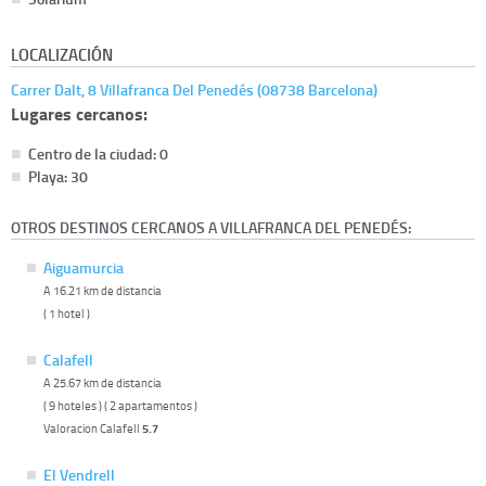
LOCALIZACIÓN
Carrer Dalt, 8 Villafranca Del Penedés (08738 Barcelona)
Lugares cercanos:
Centro de la ciudad: 0
Playa: 30
OTROS DESTINOS CERCANOS A VILLAFRANCA DEL PENEDÉS:
Aiguamurcia
A 16.21 km de distancia
( 1 hotel )
Calafell
A 25.67 km de distancia
( 9 hoteles ) ( 2 apartamentos )
Valoracion Calafell
5.7
El Vendrell