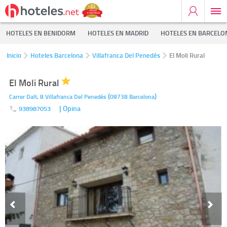
HOTELES EN BENIDORM
HOTELES EN MADRID
HOTELES EN BARCELO
Inicio
Hoteles Barcelona
Villafranca Del Penedés
El Moli Rural
El Moli Rural
(
)
Carrer Dalt, 8
Villafranca Del Penedés
08738
Barcelona
| Opina
938987053