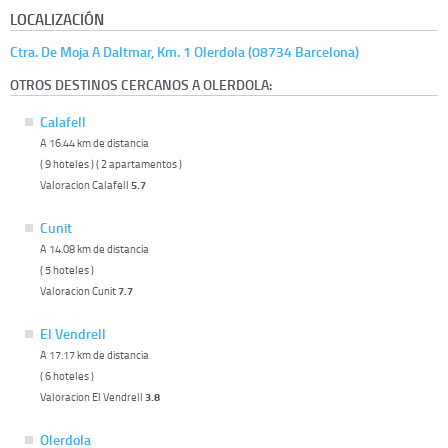
LOCALIZACIÓN
Ctra. De Moja A Daltmar, Km. 1 Olerdola (08734 Barcelona)
OTROS DESTINOS CERCANOS A OLERDOLA:
Calafell
A 16.44 km de distancia
( 9 hoteles ) ( 2 apartamentos )
Valoracion Calafell
5.7
Cunit
A 14.08 km de distancia
( 5 hoteles )
Valoracion Cunit
7.7
El Vendrell
A 17.17 km de distancia
( 6 hoteles )
Valoracion El Vendrell
3.8
Olerdola