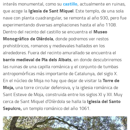
castillo
interés monumental, como su
, actualmente en ruinas,
Iglesia de Sant Miquel
que acoge la
. Este templo, de una sola
nave con planta cuadrangular, se remonta al año 930, pero fue
experimentando diversas ampliaciones hasta el año 1108.
Museo
Dentro del recinto del castillo se encuentra el
Monográfico de Olèrdola
, donde podremos ver restos
prehistóricos, romanos y medievales hallados en los
alrededores. Fuera del recinto amurallado se encuentra el
barrio medieval de Pla dels Albats
, en donde descubriremos
las ruinas de una capilla románica y el conjunto de tumbas
antropomórficas más importante de Catalunya, del siglo X.
Torre de
En el núcleo de Moja no hay que dejar de visitar la
Moja,
una torre circular defensiva, y la iglesia románica de
Sant Esteve de Moja, construida entre los siglos XI y XII. Muy
Iglesia del Santo
cerca de Sant Miquel d’Olèrdola se halla la
Sepulcro,
un templo románico del año 1061.