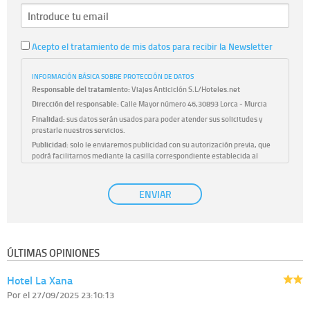
Acepto el tratamiento de mis datos para recibir la Newsletter
INFORMACIÓN BÁSICA SOBRE PROTECCIÓN DE DATOS
Responsable del tratamiento:
Viajes Anticiclón S.L/Hoteles.net
Dirección del responsable:
Calle Mayor número 46,30893 Lorca - Murcia
Finalidad:
sus datos serán usados para poder atender sus solicitudes y
prestarle nuestros servicios.
Publicidad:
solo le enviaremos publicidad con su autorización previa, que
podrá facilitarnos mediante la casilla correspondiente establecida al
efecto.
Base Jurídica:
únicamente trataremos sus datos con su consentimiento
ENVIAR
previo, que podrá facilitarnos mediante la casilla correspondiente
establecida al efecto.
Destinatarios:
con carácter general, sólo el personal de nuestra entidad
que esté debidamente autorizado podrá tener conocimiento de la
información que le pedimos. No se comunicarán datos a terceros.
ÚLTIMAS OPINIONES
Derechos:
tiene derecho a saber qué información tenemos sobre usted,
corregirla y eliminarla, tal y como se explica en la información adicional
Hotel La Xana
disponible en nuestra página web.
Información complementaria:
Puede consultar la información adicional y
Por
el 27/09/2025 23:10:13
detallada sobre cómo tratamos sus datos en la
política de privacidad