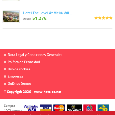
Hotel The Level At Meliá Vill…
51.27€
Desde
Nota Legal y Condiciones Generales
Política de Privacidad
Uso de cookies
Empresas
Quiénes Somos
© Copyrigth 2026 - www.hoteles.net
Compra
100% segura