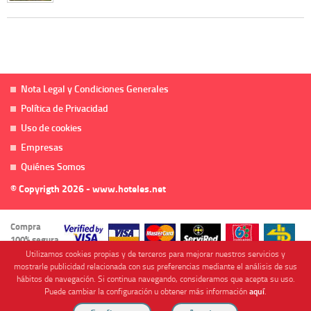
Nota Legal y Condiciones Generales
Política de Privacidad
Uso de cookies
Empresas
Quiénes Somos
© Copyrigth 2026 - www.hoteles.net
Compra
100% segura
Utilizamos cookies propias y de terceros para mejorar nuestros servicios y
mostrarle publicidad relacionada con sus preferencias mediante el análisis de sus
hábitos de navegación. Si continua navegando, consideramos que acepta su uso.
Puede cambiar la configuración u obtener más información
aquí
.
Cofinanciado por