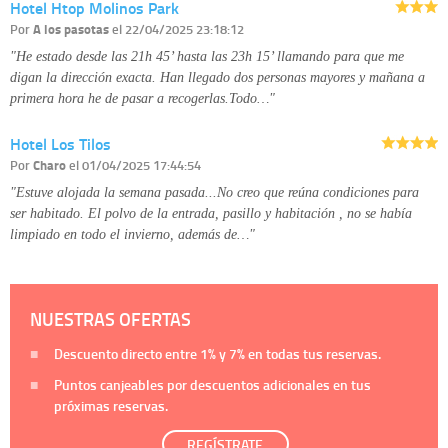
Hotel Htop Molinos Park
Por
A los pasotas
el 22/04/2025 23:18:12
"He estado desde las 21h 45’ hasta las 23h 15’ llamando para que me
digan la dirección exacta. Han llegado dos personas mayores y mañana a
primera hora he de pasar a recogerlas.Todo…"
Hotel Los Tilos
Por
Charo
el 01/04/2025 17:44:54
"Estuve alojada la semana pasada...No creo que reúna condiciones para
ser habitado. El polvo de la entrada, pasillo y habitación , no se había
limpiado en todo el invierno, además de…"
NUESTRAS OFERTAS
Descuento directo entre
1%
y
7%
en todas tus reservas.
Puntos canjeables por descuentos adicionales en tus
próximas reservas.
REGÍSTRATE