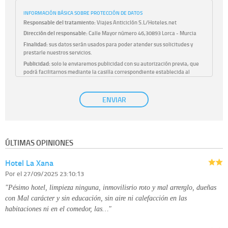
INFORMACIÓN BÁSICA SOBRE PROTECCIÓN DE DATOS
Responsable del tratamiento:
Viajes Anticiclón S.L/Hoteles.net
Dirección del responsable:
Calle Mayor número 46,30893 Lorca - Murcia
Finalidad:
sus datos serán usados para poder atender sus solicitudes y
prestarle nuestros servicios.
Publicidad:
solo le enviaremos publicidad con su autorización previa, que
podrá facilitarnos mediante la casilla correspondiente establecida al
efecto.
Base Jurídica:
únicamente trataremos sus datos con su consentimiento
ENVIAR
previo, que podrá facilitarnos mediante la casilla correspondiente
establecida al efecto.
Destinatarios:
con carácter general, sólo el personal de nuestra entidad
que esté debidamente autorizado podrá tener conocimiento de la
información que le pedimos. No se comunicarán datos a terceros.
ÚLTIMAS OPINIONES
Derechos:
tiene derecho a saber qué información tenemos sobre usted,
corregirla y eliminarla, tal y como se explica en la información adicional
Hotel La Xana
disponible en nuestra página web.
Información complementaria:
Puede consultar la información adicional y
Por
el 27/09/2025 23:10:13
detallada sobre cómo tratamos sus datos en la
política de privacidad
"Pésimo hotel, limpieza ninguna, inmovilisrio roto y mal arrerglo, dueñas
con Mal carácter y sin educación, sin aire ni calefacción en las
habitaciones ni en el comedor, las…"