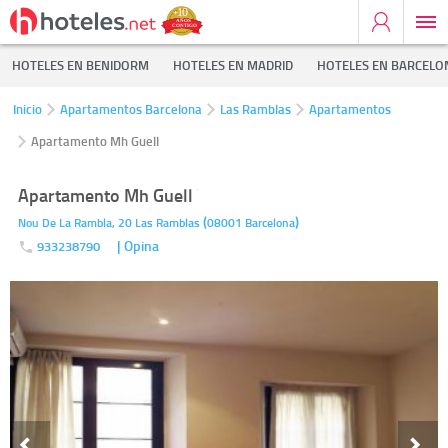
HOTELES EN BENIDORM
HOTELES EN MADRID
HOTELES EN BARCELO
Inicio
Apartamentos Barcelona
Las Ramblas
Apartamentos
Apartamento Mh Guell
Apartamento Mh Guell
(
)
Nou De La Rambla, 20
Las Ramblas
08001
Barcelona
| Opina
933238790