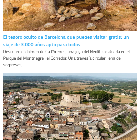
El tesoro oculto de Barcelona que puedes visitar gratis: un
viaje de 3.000 años apto para todos
Descubre el dolmen de Ca l'Arenes, una joya del Neolítico situada en el
Parque del Montnegre i el Corredor. Una travesía circular llena de
sorpresas, ...