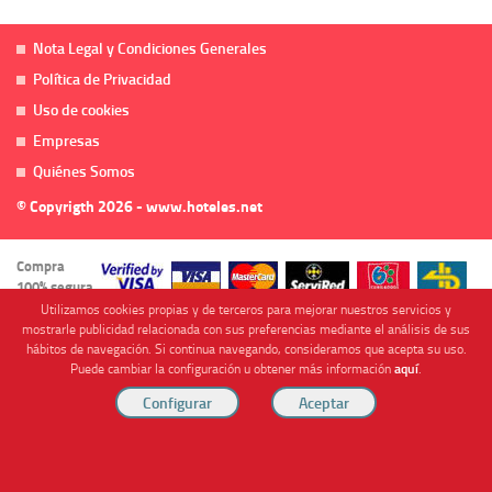
Nota Legal y Condiciones Generales
Política de Privacidad
Uso de cookies
Empresas
Quiénes Somos
© Copyrigth 2026 - www.hoteles.net
Compra
100% segura
Utilizamos cookies propias y de terceros para mejorar nuestros servicios y
mostrarle publicidad relacionada con sus preferencias mediante el análisis de sus
hábitos de navegación. Si continua navegando, consideramos que acepta su uso.
Puede cambiar la configuración u obtener más información
aquí
.
Cofinanciado por
Viajes Anticiclón, S.L. Agencia de Viajes Online - C.I. MU-107-2-25. C/ Mayor nº46 Bajo,
CP: 30893, Almendricos (Murcia, Spain).