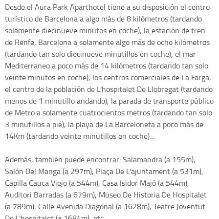
Desde el Aura Park Aparthotel tiene a su disposición el centro
turístico de Barcelona a algo más de 8 kilómetros (tardando
solamente diecinueve minutos en coche), la estación de tren
de Renfe, Barcelona a solamente algo más de ocho kilómetros
(tardando tan solo diecinueve minutillos en coche), el mar
Mediterraneo a poco más de 14 kilómetros (tardando tan solo
veinte minutos en coche), los centros comerciales de La Farga,
el centro de la población de L'hospitalet De Llobregat (tardando
menos de 1 minutillo andando), la parada de transporte público
de Metro a solamente cuatrocientos metros (tardando tan solo
3 minutillos a pié), la playa de La Barceloneta a poco más de
14Km (tardando veinte minutillos en coche)...
Además, también puede encontrar: Salamandra (a 155m),
Salón Del Manga (a 297m), Plaça De L'ajuntament (a 531m),
Capilla Cauca Viejo (a 544m), Casa Isidor Majó (a 544m),
Auditori Barradas (a 679m), Museo De Historia De Hospitalet
(a 789m), Calle Avenida Diagonal (a 1628m), Teatre Joventut
De L'hospitalet (a 1684m), etc.