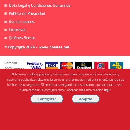
Nota Legal y Condiciones Generales
Política de Privacidad
Uso de cookies
Empresas
Quiénes Somos
© Copyrigth 2026 - www.hoteles.net
Compra
100% segura
Utilizamos cookies propias y de terceros para mejorar nuestros servicios y
mostrarle publicidad relacionada con sus preferencias mediante el análisis de sus
hábitos de navegación. Si continua navegando, consideramos que acepta su uso.
Puede cambiar la configuración u obtener más información
aquí
.
Cofinanciado por
Viajes Anticiclón, S.L. Agencia de Viajes Online - C.I. MU-107-2-25. C/ Mayor nº46 Bajo,
CP: 30893, Almendricos (Murcia, Spain).
RESERVAR HABITACIÓN