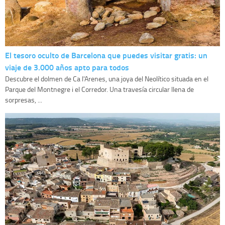
El tesoro oculto de Barcelona que puedes visitar gratis: un
viaje de 3.000 años apto para todos
Descubre el dolmen de Ca l'Arenes, una joya del Neolítico situada en el
Parque del Montnegre i el Corredor. Una travesía circular llena de
sorpresas, ...